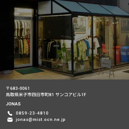
〒683-0061
鳥取県米子市四日市町81
サンコアビル1F
JONAS
0859-23-4810
jonas@mist.ocn.ne.jp