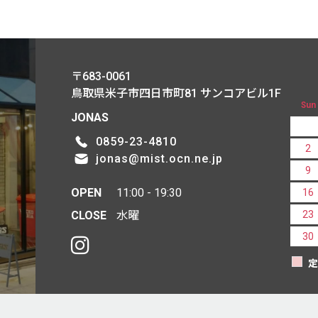
〒683-0061
鳥取県米子市四日市町81
サンコアビル1F
Sun
JONAS
0859-23-4810
2
jonas@mist.ocn.ne.jp
9
OPEN
11:00 - 19:30
16
CLOSE
水曜
23
30
定