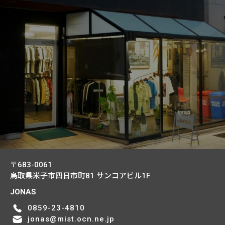
〒683-0061
鳥取県米子市四日市町81
サンコアビル1F
JONAS
0859-23-4810
jonas@mist.ocn.ne.jp