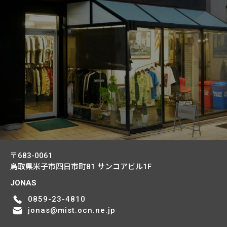
〒683-0061
鳥取県米子市四日市町81
サンコアビル1F
JONAS
0859-23-4810
jonas@mist.ocn.ne.jp