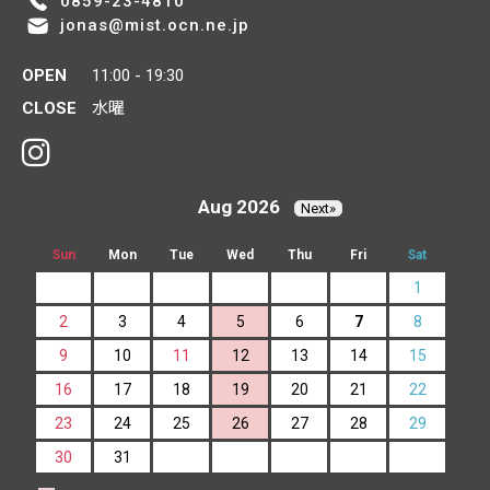
0859-23-4810
jonas@mist.ocn.ne.jp
OPEN
11:00 - 19:30
CLOSE
水曜
Aug 2026
Next»
Sun
Mon
Tue
Wed
Thu
Fri
Sat
1
2
3
4
5
6
7
8
9
10
11
12
13
14
15
16
17
18
19
20
21
22
23
24
25
26
27
28
29
30
31