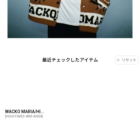
最近チェックしたアイテム
リセット
WACKO MARIA/HIGH TIMES / COWICHAN SWEATER（BROWN）［カウチンセーター-24秋冬］
[
HIGHTIMES-WM-KN04
]