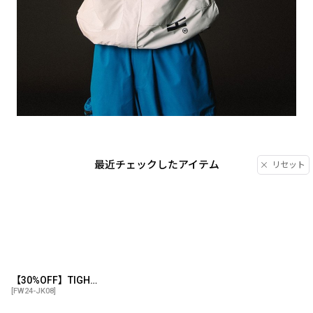
最近チェックしたアイテム
リセット
【30%OFF】TIGHTBOOTH/HOODED TACTICAL JACKET（White）［フーデッドタクティカルJKT-24秋冬］
[
FW24-JK08
]