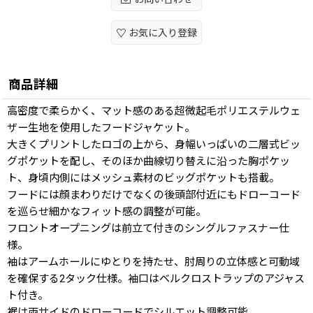
お気に入り登録
商品詳細
高密度で柔らかく、マット感のある超微起毛ポリエステルウェ
ザー生地を使用したフードジャケット。
大きくプリントしたロゴの上から、身幅いっぱいの二層式ビッ
グポケットを配し、そのほか曲線切り替えに沿った胸ポケッ
ト、身頃内側にはメッシュ素材のビッグポケットも搭載。
フードには顔まわりだけでなくの後頭部付近にもドローコード
を巡らせ細かなフィット感の調整が可能。
フロントオープニングは前立て付きのシングルファスナー仕
様。
袖はアームホールにゆとりを持たせ、肘周りの立体感と可動域
を確保する2タック仕様。袖口はベルクロストラップのアジャス
ト付き。
裾は両サイドのドローコードでシルエット調整可能。