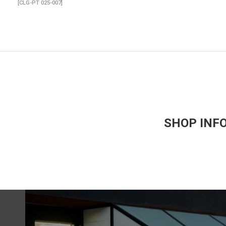
[
CLG-PT 025-007
]
SHOP INF