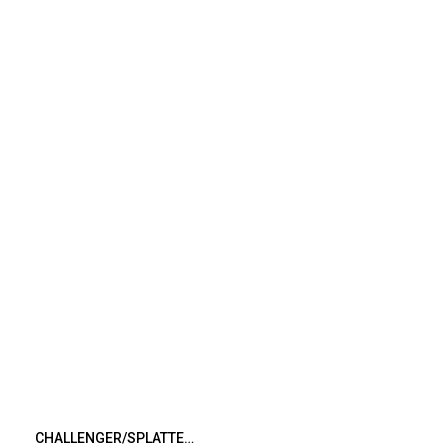
CHALLENGER/SPLATTER MARINE SHORTS（MINT）［スプラッターマリンショーツ-25春夏］