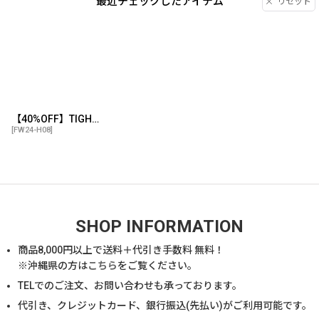
最近チェックしたアイテム
リセット
【40%OFF】TIGHTBOOTH/EAR FLAP CAMP CAP（Black）［イヤーフラップキャンプキャップ-24秋冬］
[
FW24-H08
]
SHOP INFORMATION
商品
8,000
円以上で送料＋代引き手数料 無料！
※沖縄県の方は
こちら
をご覧ください。
TELでのご注文、お問い合わせも承っております。
代引き、クレジットカード、銀行振込(先払い)がご利用可能です。