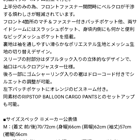
上半分のみの為、フロントファスナー開閉時にベルクロが干渉
する煩わしさが軽減されています。
フロント4箇所のマチ＆ファスナー付きパッチポケット他、両サ
イドシームにはスラッシュポケット、身頃内側にも何かと便利
なビッグメッシュポケットを搭載。
裏地は袖を通しやすい滑らかなポリエステル生地とメッシュ生
地の切り替えデザイン。
スリーブの肘部分はダブルタック入りの立体的なデザインで、
袖口はベルクロアジャスター仕様。
後ろ一部にゴムシャーリング入りの裾はドローコード付きでシ
ルエットの調整が可能。
左下パッチポケットにオレンジのピスネーム付き。
同素材のRIPSTOP BALLOON CARGO PANTSとのセットアップ
も可能。
■サイズスペック ※メーカー公表値
M：(着丈 前/後)70/72cm (身幅)66cm (肩幅)62cm (袖丈)57cm
(裾幅)56cm