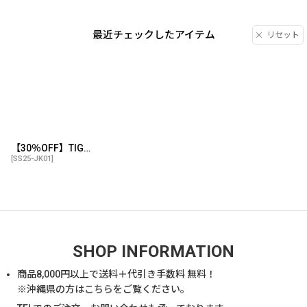
最近チェックしたアイテム
リセット
【30％OFF】TIGHTBOOTH/RIPSTOP TACTICAL JACKET（Chip）［リップストップタクティカルJKT-25春夏］
[
SS25-JK01
]
SHOP INFORMATION
商品
8,000
円以上で送料＋代引き手数料 無料！
※沖縄県の方は
こちら
をご覧ください。