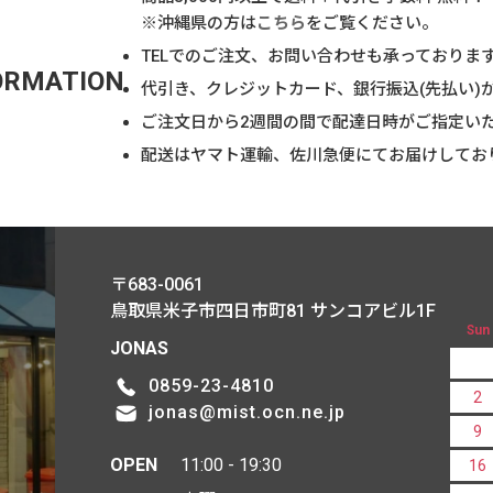
※沖縄県の方は
こちら
をご覧ください。
TELでのご注文、お問い合わせも承っておりま
ORMATION
代引き、クレジットカード、銀行振込(先払い)
ご注文日から2週間の間で配達日時がご指定い
配送はヤマト運輸、佐川急便にてお届けしてお
〒683-0061
鳥取県米子市四日市町81
サンコアビル1F
Sun
JONAS
0859-23-4810
2
jonas@mist.ocn.ne.jp
9
OPEN
11:00 - 19:30
16