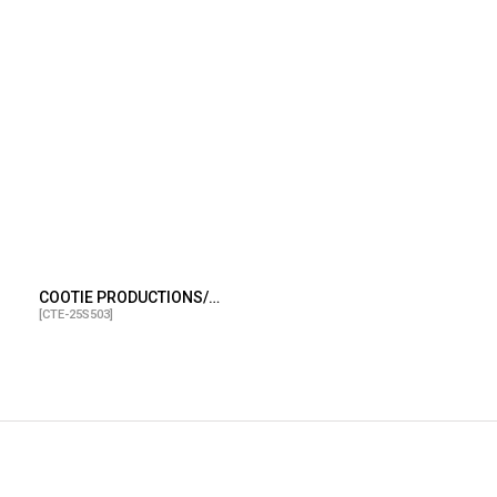
COOTIE PRODUCTIONS/Rib Stitch Cuffless Beanie（Black）［カフレスビーニー-25春夏］
[
CTE-25S503
]