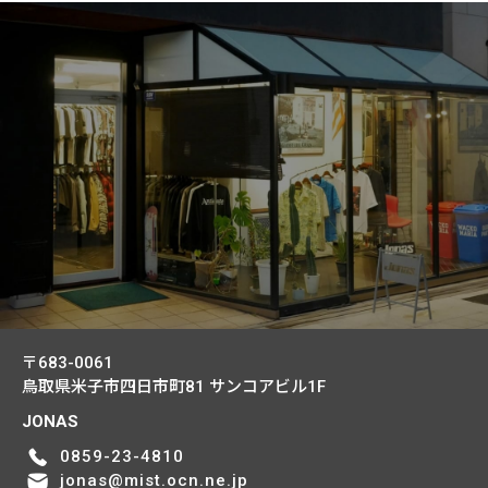
〒683-0061
鳥取県米子市四日市町81
サンコアビル1F
JONAS
0859-23-4810
jonas@mist.ocn.ne.jp