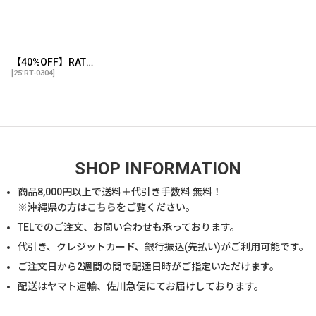
【40%OFF】RATS/FLAG POCKET TEE（CHARCOAL）［プリントポケT-25春夏］
[
25'RT-0304
]
SHOP INFORMATION
商品
8,000
円以上で送料＋代引き手数料 無料！
※沖縄県の方は
こちら
をご覧ください。
TELでのご注文、お問い合わせも承っております。
代引き、クレジットカード、銀行振込(先払い)がご利用可能です。
ご注文日から2週間の間で配達日時がご指定いただけます。
配送はヤマト運輸、佐川急便にてお届けしております。