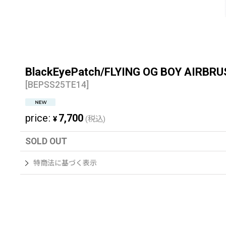
BlackEyePatch/FLYING OG BOY AIRB
[
BEPSS25TE14
]
price
:
7,700
¥
(税込)
SOLD OUT
特商法に基づく表示