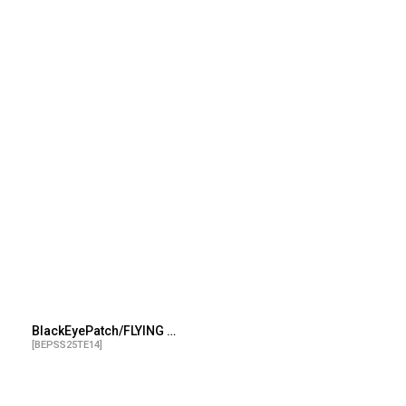
BlackEyePatch/FLYING OG BOY AIRBRUSHED TEE（WHITE）
[
BEPSS25TE14
]