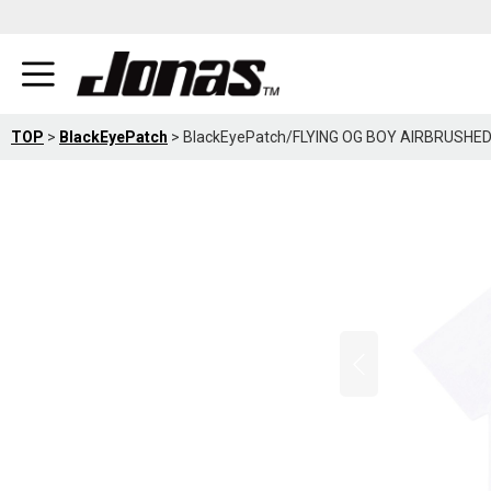
TOP
>
BlackEyePatch
>
BlackEyePatch/FLYING OG BOY AIRBRUSH