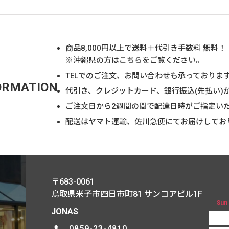
商品
8,000
円以上で送料＋代引き手数料 無料！
※沖縄県の方は
こちら
をご覧ください。
TELでのご注文、お問い合わせも承っておりま
ORMATION
代引き、クレジットカード、銀行振込(先払い)
ご注文日から2週間の間で配達日時がご指定い
配送はヤマト運輸、佐川急便にてお届けしてお
〒683-0061
鳥取県米子市四日市町81
サンコアビル1F
Sun
JONAS
0859-23-4810