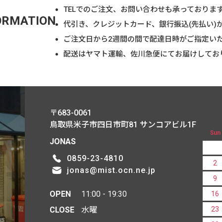
TELでのご注文、お問い合わせも承っておりま
ORMATION
代引き、クレジットカード、銀行振込(先払い)
ご注文日から2週間の間で配達日時がご指定い
配送はヤマト運輸、佐川急便にてお届けしてお
〒683-0061
鳥取県米子市四日市町81
サンコアビル1F
Sun
JONAS
0859-23-4810
2
jonas@mist.ocn.ne.jp
9
OPEN
11:00 - 19:30
16
CLOSE
水曜
23