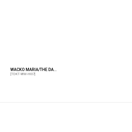
WACKO MARIA/THE DARK KNIGHT TRILOGY / HAWAIIAN SHIRT（BLACK）［ハワイアンシャツ-25秋冬］
[
TDKT-WM-HI07
]