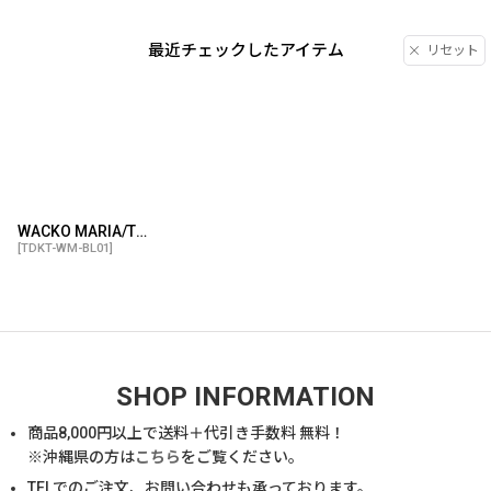
最近チェックしたアイテム
リセット
WACKO MARIA/THE DARK KNIGHT TRILOGY / COACH JACKET（WHITE）［コーチJKT-25秋冬］
[
TDKT-WM-BL01
]
SHOP INFORMATION
商品
8,000
円以上で送料＋代引き手数料 無料！
※沖縄県の方は
こちら
をご覧ください。
TELでのご注文、お問い合わせも承っております。