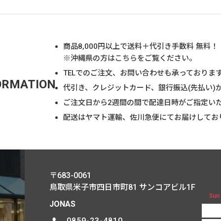
商品
8,000
円以上で送料＋代引き手数料 無料！
※沖縄県の方は
こちら
をご覧ください。
TELでのご注文、お問い合わせも承っておりま
ORMATION
代引き、クレジットカード、銀行振込(先払い)
ご注文日から2週間の間で配達日時がご指定い
配送はヤマト運輸、佐川急便にてお届けしてお
〒683-0061
鳥取県米子市四日市町81
サンコアビル1F
Sun
JONAS
0859-23-4810