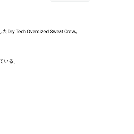
h Oversized Sweat Crew。
れている。