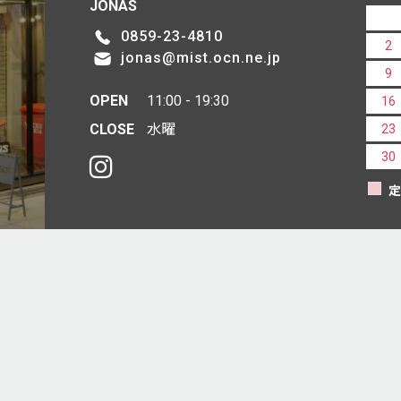
JONAS
0859-23-4810
2
jonas@mist.ocn.ne.jp
9
OPEN
11:00 - 19:30
16
CLOSE
水曜
23
30
定