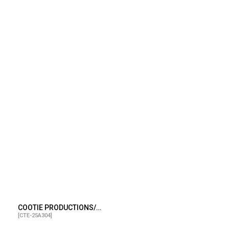
COOTIE PRODUCTIONS/Heavy Oz Jersey Plain Crew（Black）［プレーンクルー-25秋冬］
[
CTE-25A304
]