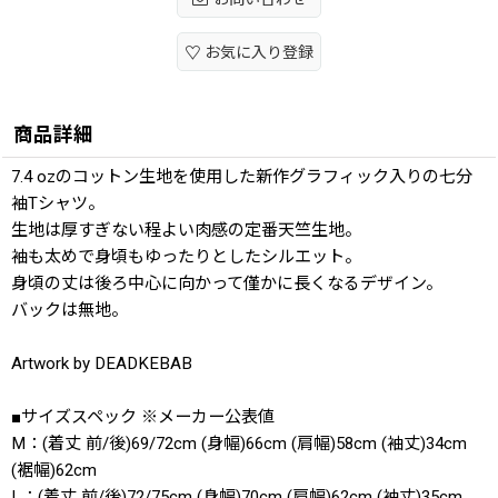
お気に入り登録
商品詳細
7.4 ozのコットン生地を使用した新作グラフィック入りの七分
袖Tシャツ。
生地は厚すぎない程よい肉感の定番天竺生地。
袖も太めで身頃もゆったりとしたシルエット。
身頃の丈は後ろ中心に向かって僅かに長くなるデザイン。
バックは無地。
Artwork by DEADKEBAB
■サイズスペック ※メーカー公表値
M：(着丈 前/後)69/72cm (身幅)66cm (肩幅)58cm (袖丈)34cm
(裾幅)62cm
L：(着丈 前/後)72/75cm (身幅)70cm (肩幅)62cm (袖丈)35cm