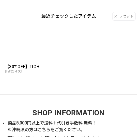
最近チェックしたアイテム
リセット
【30%OFF】TIGHTBOOTH/BIG YELLOW 3/4 SLEEVE T-SHIRT（Light Blue）［ビッグイエロー7分袖T-25秋冬］
[
FW25-T03
]
SHOP INFORMATION
商品
8,000
円以上で送料＋代引き手数料 無料！
※沖縄県の方は
こちら
をご覧ください。