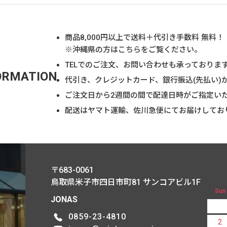
商品
8,000
円以上で送料＋代引き手数料 無料！
※沖縄県の方は
こちら
をご覧ください。
TELでのご注文、お問い合わせも承っておりま
ORMATION
代引き、クレジットカード、銀行振込(先払い)
ご注文日から2週間の間で配達日時がご指定い
配送はヤマト運輸、佐川急便にてお届けしてお
〒683-0061
鳥取県米子市四日市町81
サンコアビル1F
Sun
JONAS
0859-23-4810
2