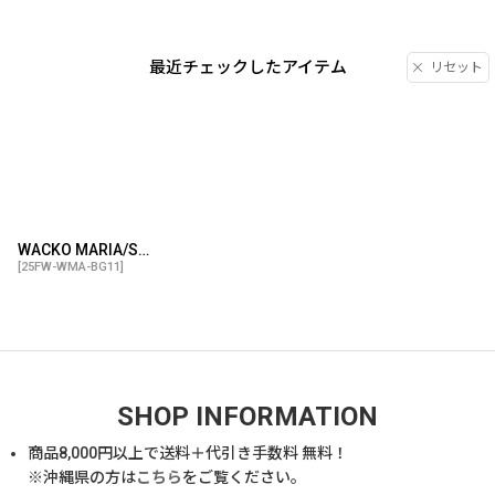
最近チェックしたアイテム
リセット
WACKO MARIA/SPEAK EASY / LEOPARD SHOULDER BAG（BLUE）［レオパードショルダーバッグ-25秋冬］
[
25FW-WMA-BG11
]
SHOP INFORMATION
商品
8,000
円以上で送料＋代引き手数料 無料！
※沖縄県の方は
こちら
をご覧ください。