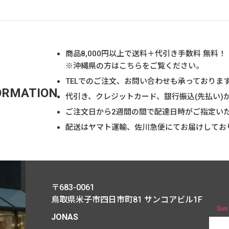
商品
8,000
円以上で送料＋代引き手数料 無料！
※沖縄県の方は
こちら
をご覧ください。
TELでのご注文、お問い合わせも承っておりま
ORMATION
代引き、クレジットカード、銀行振込(先払い)
ご注文日から2週間の間で配達日時がご指定い
配送はヤマト運輸、佐川急便にてお届けしてお
〒683-0061
鳥取県米子市四日市町81
サンコアビル1F
Sun
JONAS