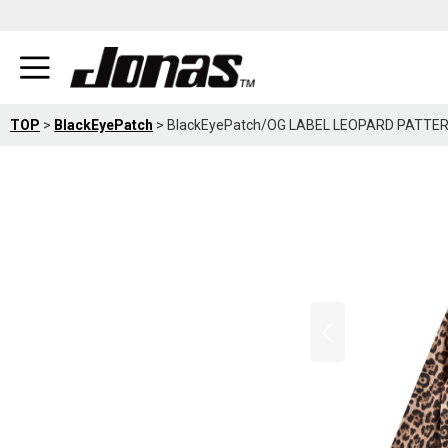
TOP
>
BlackEyePatch
>
BlackEyePatch/OG LABEL LEOPARD PATT