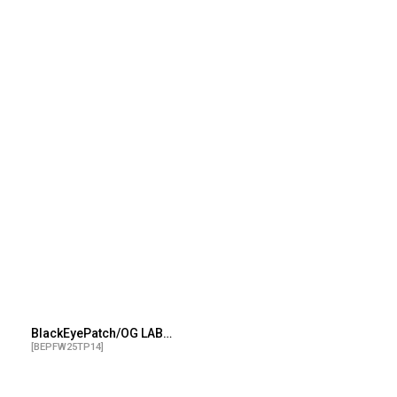
BlackEyePatch/OG LABEL LEOPARD PATTERNED PULLOVER FLEECE（MULTI）
[
BEPFW25TP14
]