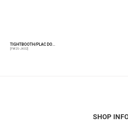
TIGHTBOOTH/PLAC DOWN VEST（Black）［PLACダウンベスト-25秋冬］
[
FW25-JK02
]
SHOP INF