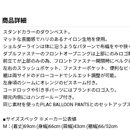
商品詳細
スタンドカラーのダウンベスト。
マットな表面感でハリのあるナイロン生地を使用。
ショルダーラインは体に沿うようなパターンで布幅をやや狭
ダブルファスナーのフロントオープニングは上部にのみロゴ
前立てが上部のみの為、フロントファスナー開閉時にベルク
左右のスラッシュポケット、ファスナーポケット、便利なビ
裾は両サイドのドローコードでシルエット調整が可能。
左身頃のシームにオレンジのピスネーム付き。
コードロックや引き手パーツにはブランドのロゴ入り。
襟元内側にはハンガーループ付き。
同じ素材を使ったPLAC BALLOON PANTSとのセットアッ
■サイズスペック ※メーカー公表値
M：(着丈)69cm (身幅)66cm (肩幅)43cm (裾幅)66/52cm