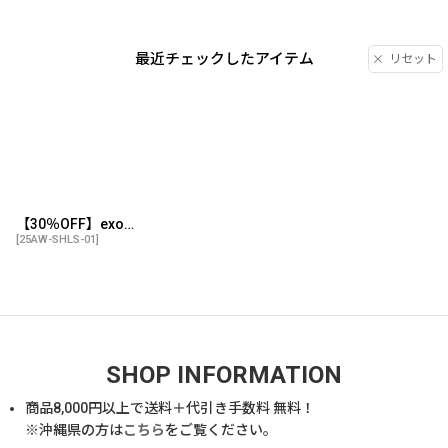
最近チェックしたアイテム
リセット
【30％OFF】exodus brand/HEAVY WEIGHT RAYON OMBRE CHECK OPEN COLLAR SHIRT（BROWN/GREEN）［オンブレチェックオープンカラーシャツ-25秋冬］
[
25AW-SHLS-01
]
SHOP INFORMATION
商品
8,000
円以上で送料＋代引き手数料 無料！
※沖縄県の方は
こちら
をご覧ください。