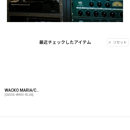
最近チェックしたアイテム
リセット
WACKO MARIA/COACH JACKET（BLACK）［コーチJKT-26春夏］
[
26SSE-WMO-BL06
]