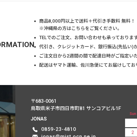
商品
8,000
円以上で送料＋代引き手数料 無料！
※沖縄県の方は
こちら
をご覧ください。
TELでのご注文、お問い合わせも承っておりま
ORMATION
代引き、クレジットカード、銀行振込(先払い)
ご注文日から2週間の間で配達日時がご指定い
配送はヤマト運輸、佐川急便にてお届けしてお
〒683-0061
鳥取県米子市四日市町81
サンコアビル1F
Sun
JONAS
0859-23-4810
2
jonas@mist.ocn.ne.jp