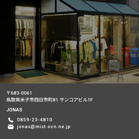
〒683-0061
鳥取県米子市四日市町81
サンコアビル1F
JONAS
0859-23-4810
jonas@mist.ocn.ne.jp