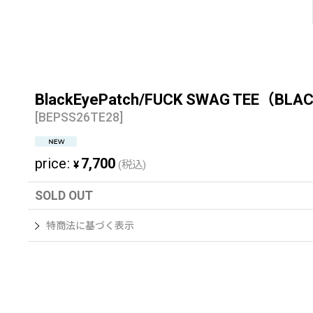
BlackEyePatch/FUCK SWAG TEE（BLA
[
BEPSS26TE28
]
price
:
7,700
¥
(税込)
SOLD OUT
特商法に基づく表示