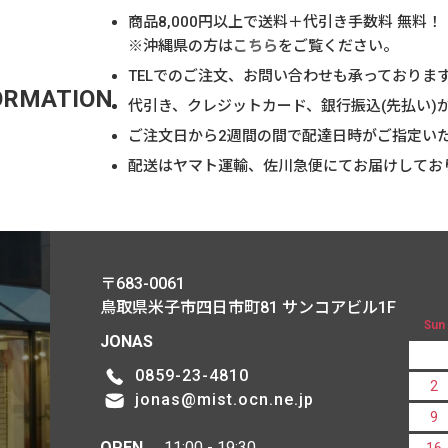
商品
8,000
円以上で送料＋代引き手数料 無料！
※沖縄県の方は
こちら
をご覧ください。
TELでのご注文、お問い合わせも承っておりま
ORMATION
代引き、クレジットカード、銀行振込(先払い)
ご注文日から2週間の間で配達日時がご指定い
配送はヤマト運輸、佐川急便にてお届けしてお
〒683-0061
鳥取県米子市四日市町81
サンコアビル1F
Sun
JONAS
0859-23-4810
2
jonas@mist.ocn.ne.jp
9
OPEN
11:00 - 19:30
16