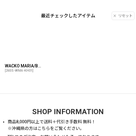
最近チェックしたアイテム
リセット
WACKO MARIA/BOTTLE OPENER（GOLD）［ボトルオープナー-26春夏］
[
26SS-WMA-KH01
]
SHOP INFORMATION
商品
8,000
円以上で送料＋代引き手数料 無料！
※沖縄県の方は
こちら
をご覧ください。