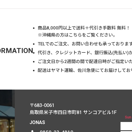
商品
8,000
円以上で送料＋代引き手数料 無料！
※沖縄県の方は
こちら
をご覧ください。
TELでのご注文、お問い合わせも承っておりま
ORMATION
代引き、クレジットカード、銀行振込(先払い)
ご注文日から2週間の間で配達日時がご指定い
配送はヤマト運輸、佐川急便にてお届けしてお
〒683-0061
鳥取県米子市四日市町81
サンコアビル1F
Sun
JONAS