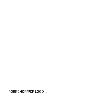
PORKCHOP/PCP LOGO TEE（ASH）［PCPロゴT-26春夏］