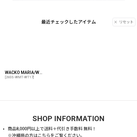
最近チェックしたアイテム
リセット
WACKO MARIA/WASHED HEAVY WEIGHT T-SHIRT（WHITE）［プリントT-26春夏］
[
26SS-WMT-WT17
]
SHOP INFORMATION
商品
8,000
円以上で送料＋代引き手数料 無料！
※沖縄県の方は
こちら
をご覧ください。