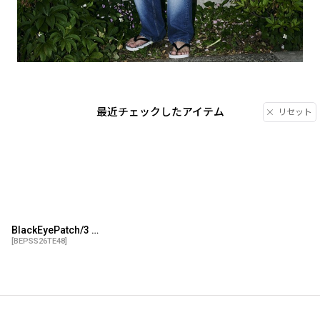
最近チェックしたアイテム
リセット
BlackEyePatch/3 LETTER OE THERMAL TANK TOP（BLACK）
[
BEPSS26TE48
]