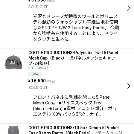
31,900
¥
(税込)
SOLD OUT
光沢とドレープが特徴のウールとポリエス
テル混紡のウォッシャブル平織生地を使用
したSTRIPE T/W 2 Tuck Easy Pants。 今期
から強撚糸を使用することにより、ドライ
なタッチと生地に…
COOTIE PRODUCTIONS/Polyester Twill 5 Panel
Mesh Cap（Black）［5パネルメッシュキャッ
プ-24秋冬］
[
CTE-24S537
]
16,500
¥
(税込)
SOLD OUT
フロントパネルに刺繍を施した5 Panel
Mesh Cap。 ■サイズスペック Free
(56cm〜61cm) ■素材 フロント部分：ポリ
エステル100% バック部分：ナイ…
COOTIE PRODUCTIONS/10.5oz Denim 5 Pocket
Easy Baggy Pants（Black Fade）［デニムイージ