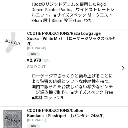
10ozのリジッドデニムを使用したRigid
Denim Painter Pants。 ワイドストレートシ
ルエット。 ■サイズスペック M：ウエスト
84cm 股上35cm 股下71cm わた…
COOTIE PRODUCTIONS/Raza Lowgauge
Socks（White Mix）［ローゲージソックス-24秋
冬］
[
CTE-24A536
]
2,970
¥
(税込)
SOLD OUT
ローゲージでざっくりと編み上げることに
より独特の肉感とソフトな伸縮性を持つ。
国内で限られた台数しかない希少なビンテ
ージ編み機で制作。 ■サイズスペック Free
■素材 コットン9…
COOTIE PRODUCTIONS/Cotton
Bandana（Pinstripe）［バンダナ-24秋冬］
[
CTE-24A517
]