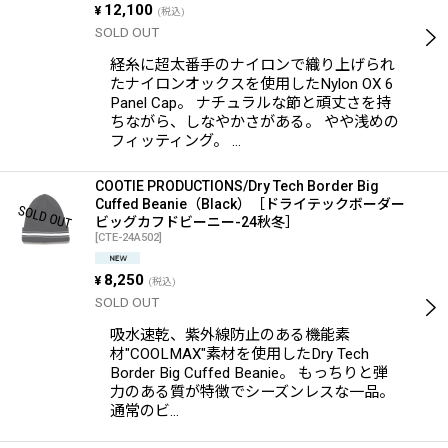
12,100
¥
(税込)
SOLD OUT
経糸に超太番手のナイロンで織り上げられ
たナイロンオックスを使用したNylon OX 6
Panel Cap。 ナチュラルな節と頑丈さを持
ちながら、しなやかさがある。 やや浅めの
フィッティング。 …
COOTIE PRODUCTIONS/Dry Tech Border Big
Cuffed Beanie（Black）［ドライテックボーダー
ビッグカフドビーニー-24秋冬］
[
CTE-24A502
]
8,250
¥
(税込)
SOLD OUT
吸水速乾、紫外線防止のある機能素
材"COOLMAX"素材を使用したDry Tech
Border Big Cuffed Beanie。 もっちりと弾
力のある質が特徴でシーズンレスな一品。
通常のビ…