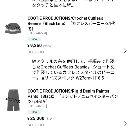
なタッチと生地に程…
COOTIE PRODUCTIONS/Crochet Cuffless
Beanie（Black Line）［カフレスビーニー-24秋
冬］
[
CTE-24A504
]
9,350
¥
(税込)
SOLD OUT
綿アクリルの糸を使用して、手編みで作製
したCrochet Cuffless Beanie。 ショート丈
で作製しているカフレススタイルのビーニ
ー。 ■サイズスペック W27cm×H18.5 …
COOTIE PRODUCTIONS/Rigid Denim Painter
Pants（Black）［リジッドデニムペインターパン
ツ-24秋冬］
[
CTE-24A106
]
25,300
¥
(税込)
SOLD OUT