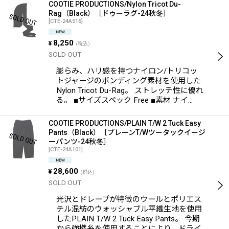
COOTIE PRODUCTIONS/Nylon Tricot Du-
Rag（Black）［ドゥーラグ-24秋冬］
[
CTE-24A516
]
8,250
¥
(税込)
SOLD OUT
膨らみ、ハリ感を持つナイロン/トリコッ
トジャージのボンディング素材を使用した
Nylon Tricot Du-Rag。 ストレッチ性に優れ
る。 ■サイズスペック Free ■素材 ナイ…
COOTIE PRODUCTIONS/PLAIN T/W 2 Tuck Easy
Pants（Black）［プレーンT/Wツータックイージ
ーパンツ-24秋冬］
[
CTE-24A101
]
28,600
¥
(税込)
SOLD OUT
光沢とドレープが特徴のウールとポリエス
テル混紡のウォッシャブル平織生地を使用
したPLAIN T/W 2 Tuck Easy Pants。 今期
から強撚糸を使用することにより、ドライ