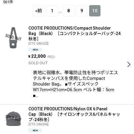
561
件
表示数
:
«
前
1
...
8
9
10
在庫あり
COOTIE PRODUCTIONS/Compact Shoulder
並び順
:
Bag（Black）［コンパクトショルダーバッグ-24
秋冬］
[
CTE-24A522
]
絞り込む
22,000
¥
(税込)
SOLD OUT
表地に弱撥水、帯電防止性を持つポリエス
テルキャンバスを使用したCompact
Shoulder Bag。 ■サイズスペック
W17cm×H21cm×D6.5cm ベルト幅：5cm
■…
COOTIE PRODUCTIONS/Nylon OX 6 Panel
Cap（Black）［ナイロンオックス6パネルキャッ
プ-24秋冬］
[
CTE-24A506
]