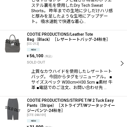
しなやかなドレープと軽さが特徴のポリエ
ステル裏毛を使用したDry Tech Sweat
Shorts。 昨年までの生地に少しだけハリ感
と厚みを足したような生地にアップデー
ト。 吸水速乾で快適な着心…
COOTIE PRODUCTIONS/Leather Tote
Bag（Black）［レザートートバッグ-24秋冬］
[
CC-212
]
56,100
¥
(税込)
SOLD OUT
上質なカウハイドを使用したレザートート
バッグ。 今回からタグをリニューアル。 ■
サイズスペック W30cm×H30.5cm ■素材 牛
革 ■電話でのご注文、お問い合わせ先 …
COOTIE PRODUCTIONS/STRIPE T/W 2 Tuck Easy
Pants（Stripe）［ストライプT/Wツータックイー
ジーパンツ-24秋冬］
[
CTE-24A101
]