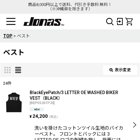
商品8,000円以上で送料、代引き手数料 無料！
（※沖縄県を除きます）
TOP
>
ベスト
ベスト
表示変更
閉じる
24
件
表示数
:
BlackEyePatch/3 LETTER OE WASHED BIKER
VEST（BLACK）
在庫あり
[
BEPSS26TP20
]
並び順
:
24,200
¥
(税込)
洗いを掛けたコットンツイル生地のバイカ
絞り込む
ーベスト。 フロントとバックには 3