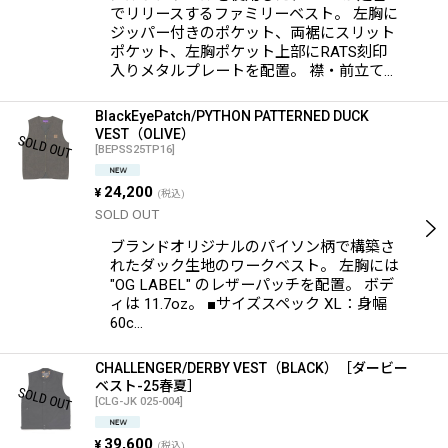
でリリースするファミリーベスト。 左胸に
ジッパー付きのポケット、両裾にスリット
ポケット、左胸ポケット上部にRATS刻印
入りメタルプレートを配置。 襟・前立て…
BlackEyePatch/PYTHON PATTERNED DUCK
VEST（OLIVE）
[
BEPSS25TP16
]
24,200
¥
(税込)
SOLD OUT
ブランドオリジナルのパイソン柄で構築さ
れたダック生地のワークベスト。 左胸には
"OG LABEL" のレザーパッチを配置。 ボデ
ィは 11.7oz。 ■サイズスペック XL：身幅
60c…
CHALLENGER/DERBY VEST（BLACK）［ダービー
ベスト-25春夏］
[
CLG-JK 025-004
]
39,600
¥
(税込)