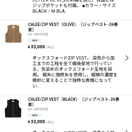
LETTER OE ロゴの刺繍を施し、背面には
ジップポケットも付属。 ■カラー・サイズ
BLACK・M BLA…
CALEE/ZIP VEST（OLIVE）［ジップベスト-26春
夏］
[
CL-26SS023
]
33,000
¥
(税込)
オックスフォードZIP VEST。 染色から加
工までの工程を全て備後産地で行ってい
る、先染めのオックスフォード生地を採
用。 縦糸に強撚糸を使用し、縦横の濃度を
微妙に変えることで独特な表情になって
い…
CALEE/ZIP VEST（BLACK）［ジップベスト-26春
夏］
[
CL-26SS023
]
33,000
¥
(税込)