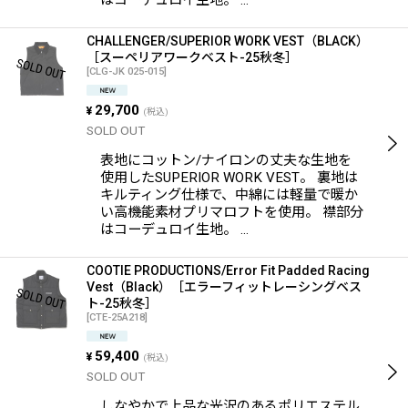
はコーデュロイ生地。 …
CHALLENGER/SUPERIOR WORK VEST（BLACK）
［スーペリアワークベスト-25秋冬］
[
CLG-JK 025-015
]
29,700
¥
(税込)
SOLD OUT
表地にコットン/ナイロンの丈夫な生地を
使用したSUPERIOR WORK VEST。 裏地は
キルティング仕様で、中綿には軽量で暖か
い高機能素材プリマロフトを使用。 襟部分
はコーデュロイ生地。 …
COOTIE PRODUCTIONS/Error Fit Padded Racing
Vest（Black）［エラーフィットレーシングベス
ト-25秋冬］
[
CTE-25A218
]
59,400
¥
(税込)
SOLD OUT
しなやかで上品な光沢のあるポリエステル