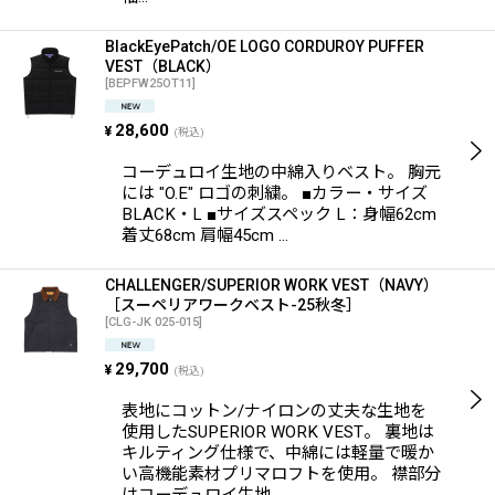
BlackEyePatch/OE LOGO CORDUROY PUFFER
VEST（BLACK）
[
BEPFW25OT11
]
28,600
¥
(税込)
コーデュロイ生地の中綿入りベスト。 胸元
には "O.E" ロゴの刺繍。 ■カラー・サイズ
BLACK・L ■サイズスペック L：身幅62cm
着丈68cm 肩幅45cm …
CHALLENGER/SUPERIOR WORK VEST（NAVY）
［スーペリアワークベスト-25秋冬］
[
CLG-JK 025-015
]
29,700
¥
(税込)
表地にコットン/ナイロンの丈夫な生地を
使用したSUPERIOR WORK VEST。 裏地は
キルティング仕様で、中綿には軽量で暖か
い高機能素材プリマロフトを使用。 襟部分