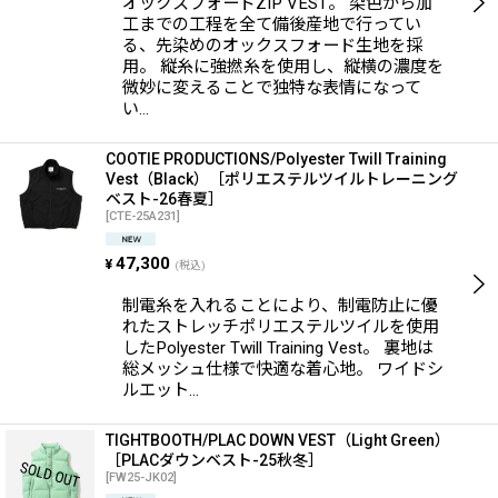
オックスフォードZIP VEST。 染色から加
工までの工程を全て備後産地で行ってい
る、先染めのオックスフォード生地を採
用。 縦糸に強撚糸を使用し、縦横の濃度を
微妙に変えることで独特な表情になって
い…
COOTIE PRODUCTIONS/Polyester Twill Training
Vest（Black）［ポリエステルツイルトレーニング
ベスト-26春夏］
[
CTE-25A231
]
47,300
¥
(税込)
制電糸を入れることにより、制電防止に優
れたストレッチポリエステルツイルを使用
したPolyester Twill Training Vest。 裏地は
総メッシュ仕様で快適な着心地。 ワイドシ
ルエット…
TIGHTBOOTH/PLAC DOWN VEST（Light Green）
［PLACダウンベスト-25秋冬］
[
FW25-JK02
]