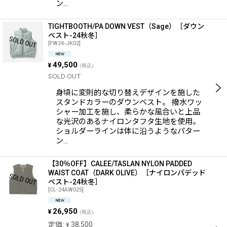
ン…
TIGHTBOOTH/PA DOWN VEST（Sage）［ダウン
ベスト-24秋冬］
[
FW24-JK02
]
49,500
¥
(税込)
SOLD OUT
身頃に変則的な切り替えデザインを施した
スタンドカラーのダウンベスト。 撥水ワッ
シャー加工を施し、柔らかな風合いと上品
な光沢のあるナイロンタフタ生地を使用。
ショルダーラインは体に沿うようなパター
ン…
【30％OFF】CALEE/TASLAN NYLON PADDED
WAIST COAT（DARK OLIVE）［ナイロンパデッド
ベスト-24秋冬］
[
CL-24AW025
]
26,950
¥
(税込)
定価
:
38,500
¥