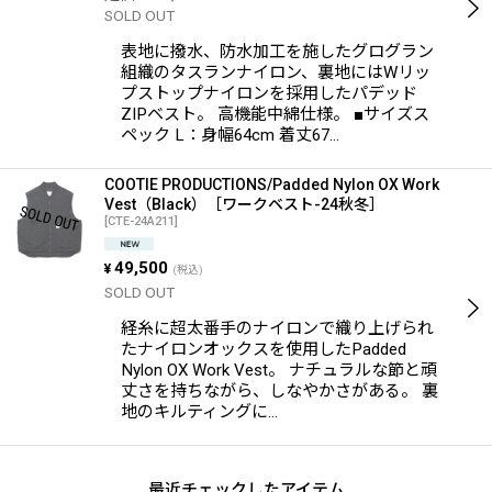
SOLD OUT
表地に撥水、防水加工を施したグログラン
組織のタスランナイロン、裏地にはWリッ
プストップナイロンを採用したパデッド
ZIPベスト。 高機能中綿仕様。 ■サイズス
ペック L：身幅64cm 着丈67…
COOTIE PRODUCTIONS/Padded Nylon OX Work
Vest（Black）［ワークベスト-24秋冬］
[
CTE-24A211
]
49,500
¥
(税込)
SOLD OUT
経糸に超太番手のナイロンで織り上げられ
たナイロンオックスを使用したPadded
Nylon OX Work Vest。 ナチュラルな節と頑
丈さを持ちながら、しなやかさがある。 裏
地のキルティングに…
最近チェックしたアイテム