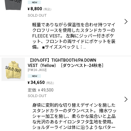
8,800
¥
(税込)
SOLD OUT
軽量でありながら保温性を合わせ持つマイ
クロフリースを使用したスタンドカラーの
FLEECE VEST。 左胸にジッパー付きポケ
ット、フロントの両サイドにポケットを装
備。 ■サイズスペック L：…
【30%OFF】TIGHTBOOTH/PA DOWN
VEST（Yellow）［ダウンベスト-24秋冬］
[
FW24-JK02
]
34,650
¥
(税込)
定価
:
49,500
¥
SOLD OUT
身頃に変則的な切り替えデザインを施した
スタンドカラーのダウンベスト。 撥水ワッ
シャー加工を施し、柔らかな風合いと上品
な光沢のあるナイロンタフタ生地を使用。
ショルダーラインは体に沿うようなパター