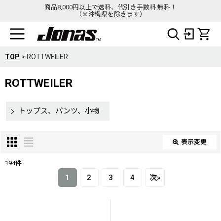
商品8,000円以上で送料、代引き手数料 無料！
（※沖縄県を除きます）
TOP
>
ROTTWEILER
ROTTWEILER
トップス、パンツ、小物
表示変更
閉じる
194
件
表示数
:
1
2
3
4
次
»
在庫あり
並び順
: