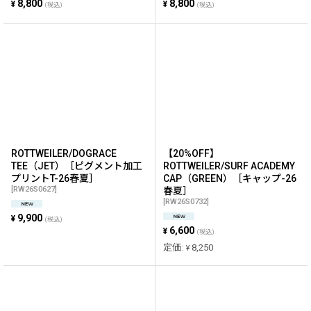
8,800
8,800
¥
¥
(税込)
(税込)
ROTTWEILER/DOGRACE
【20%OFF】
TEE（JET）［ピグメント加工
ROTTWEILER/SURF ACADEMY
プリントT-26春夏］
CAP（GREEN）［キャップ-26
[
RW26S0627
]
春夏］
[
RW26S0732
]
9,900
¥
(税込)
6,600
¥
(税込)
定価
:
8,250
¥