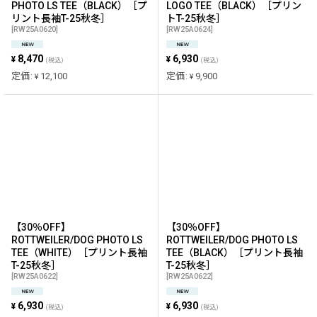
PHOTO LS TEE（BLACK）［プ
LOGO TEE（BLACK）［プリン
リント長袖T-25秋冬］
トT-25秋冬］
[
RW25A0620
]
[
RW25A0624
]
8,470
6,930
¥
¥
(税込)
(税込)
定価
:
12,100
定価
:
9,900
¥
¥
【30％OFF】
【30％OFF】
ROTTWEILER/DOG PHOTO LS
ROTTWEILER/DOG PHOTO LS
TEE（WHITE）［プリント長袖
TEE（BLACK）［プリント長袖
T-25秋冬］
T-25秋冬］
[
RW25A0622
]
[
RW25A0622
]
6,930
6,930
¥
¥
(税込)
(税込)