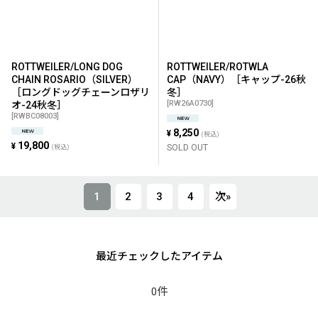
ROTTWEILER/LONG DOG
ROTTWEILER/ROTWLA
CHAIN ROSARIO（SILVER）
CAP（NAVY）［キャップ-26秋
［ロングドッグチェーンロザリ
冬］
[
RW26A0730
]
オ-24秋冬］
[
RWBC08003
]
8,250
¥
(税込)
19,800
¥
SOLD OUT
(税込)
1
2
3
4
次
»
最近チェックしたアイテム
0件