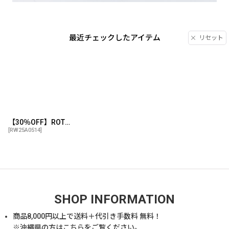
最近チェックしたアイテム
リセット
【30％OFF】ROTTWEILER/R9 RTTW SWEATER（DARK GREEN）［クルーネックスウェット-25秋冬］
[
RW25A0514
]
SHOP INFORMATION
商品
8,000
円以上で送料＋代引き手数料 無料！
※沖縄県の方は
こちら
をご覧ください。