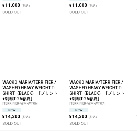
11,000
11,000
¥
¥
(税込)
(税込)
SOLD OUT
SOLD OUT
WACKO MARIA/TERRIFIER /
WACKO MARIA/TERRIFIER /
WASHED HEAVY WEIGHT T-
WASHED HEAVY WEIGHT T-
SHIRT（BLACK）［プリント
SHIRT（BLACK）［プリント
+刺繍T-26春夏］
+刺繍T-26春夏］
[
TERRIFIER-WM-WT06
]
[
TERRIFIER-WM-WT07
]
14,300
14,300
¥
¥
(税込)
(税込)
SOLD OUT
SOLD OUT