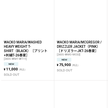
WACKO MARIA/WASHED
WACKO MARIA/MCGREGOR /
HEAVY WEIGHT T-
DRIZZLER JACKET（PINK）
SHIRT（BLACK）［プリント
［ドリズラーJKT-26春夏］
[
26SS-WMO-MC02
]
+刺繍T-26春夏］
[
26SS-WMT-WT11
]
75,900
¥
(税込)
11,000
¥
(税込)
SOLD OUT
SOLD OUT