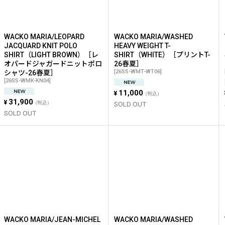
WACKO MARIA/LEOPARD
WACKO MARIA/WASHED
JACQUARD KNIT POLO
HEAVY WEIGHT T-
SHIRT（LIGHT BROWN）［レ
SHIRT（WHITE）［プリントT-
オパードジャガードニットポロ
26春夏］
[
26SS-WMT-WT06
]
シャツ-26春夏］
[
26SS-WMK-KN04
]
11,000
¥
(税込)
31,900
¥
(税込)
SOLD OUT
SOLD OUT
WACKO MARIA/JEAN-MICHEL
WACKO MARIA/WASHED