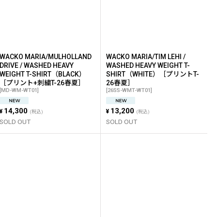
WACKO MARIA/MULHOLLAND
WACKO MARIA/TIM LEHI /
DRIVE / WASHED HEAVY
WASHED HEAVY WEIGHT T-
WEIGHT T-SHIRT（BLACK）
SHIRT（WHITE）［プリントT-
［プリント+刺繍T-26春夏］
26春夏］
[
MD-WM-WT01
]
[
26SS-WMT-WT01
]
14,300
13,200
¥
¥
(税込)
(税込)
SOLD OUT
SOLD OUT