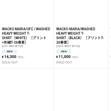
絞り込む
WACKO MARIA/UFC / WASHED
WACKO MARIA/WASHED
HEAVY WEIGHT T-
HEAVY WEIGHT T-
SHIRT（WHITE）［プリント
SHIRT（BLACK）［プリントT-
+刺繍T-26春夏］
26春夏］
[
UFC-WM-WT03
]
[
26SS-WMT-WT05
]
14,300
11,000
¥
¥
(税込)
(税込)
SOLD OUT
SOLD OUT