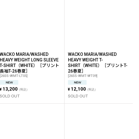
WACKO MARIA/WASHED
WACKO MARIA/WASHED
HEAVY WEIGHT LONG SLEEVE
HEAVY WEIGHT T-
T-SHIRT（WHITE）［プリント
SHIRT（WHITE）［プリントT-
長袖T-26春夏］
26春夏］
[
26SS-WMT-LT05
]
[
26SS-WMT-WT09
]
13,200
12,100
¥
¥
(税込)
(税込)
SOLD OUT
SOLD OUT