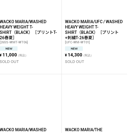
WACKO MARIA/WASHED
WACKO MARIA/UFC / WASHED
HEAVY WEIGHT T-
HEAVY WEIGHT T-
SHIRT（BLACK）［プリントT-
SHIRT（BLACK）［プリント
26春夏］
+刺繍T-26春夏］
[
26SS-WMT-WT06
]
[
UFC-WM-WT01
]
11,000
14,300
¥
¥
(税込)
(税込)
SOLD OUT
SOLD OUT
WACKO MARIA/WASHED
WACKO MARIA/THE