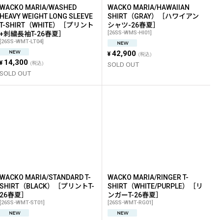
WACKO MARIA/WASHED
WACKO MARIA/HAWAIIAN
HEAVY WEIGHT LONG SLEEVE
SHIRT（GRAY）［ハワイアン
T-SHIRT（WHITE）［プリント
シャツ-26春夏］
[
26SS-WMS-HI01
]
+刺繍長袖T-26春夏］
[
26SS-WMT-LT04
]
42,900
¥
(税込)
14,300
¥
(税込)
SOLD OUT
SOLD OUT
WACKO MARIA/STANDARD T-
WACKO MARIA/RINGER T-
SHIRT（BLACK）［プリントT-
SHIRT（WHITE/PURPLE）［リ
26春夏］
ンガーT-26春夏］
[
26SS-WMT-ST01
]
[
26SS-WMT-RG01
]