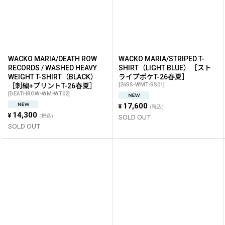
WACKO MARIA/DEATH ROW
WACKO MARIA/STRIPED T-
RECORDS / WASHED HEAVY
SHIRT（LIGHT BLUE）［スト
WEIGHT T-SHIRT（BLACK）
ライプポケT-26春夏］
[
26SS-WMT-SS01
]
［刺繍+プリントT-26春夏］
[
DEATHROW-WM-WT02
]
17,600
¥
(税込)
14,300
¥
(税込)
SOLD OUT
SOLD OUT