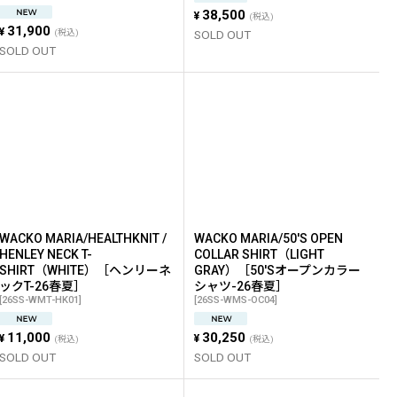
38,500
¥
(税込)
31,900
¥
(税込)
SOLD OUT
SOLD OUT
WACKO MARIA/HEALTHKNIT /
WACKO MARIA/50'S OPEN
HENLEY NECK T-
COLLAR SHIRT（LIGHT
SHIRT（WHITE）［ヘンリーネ
GRAY）［50'Sオープンカラー
ックT-26春夏］
シャツ-26春夏］
[
26SS-WMT-HK01
]
[
26SS-WMS-OC04
]
11,000
30,250
¥
¥
(税込)
(税込)
SOLD OUT
SOLD OUT