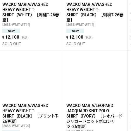
WACKO MARIA/WASHED
WACKO MARIA/WASHED
HEAVY WEIGHT T-
HEAVY WEIGHT T-
SHIRT（WHITE）［刺繍T-26春
SHIRT（BLACK）［刺繍T-26春
夏］
夏］
[
26SS-WMT-WT14
]
[
26SS-WMT-WT14
]
12,100
12,100
¥
¥
(税込)
(税込)
SOLD OUT
SOLD OUT
WACKO MARIA/WASHED
WACKO MARIA/LEOPARD
HEAVY WEIGHT T-
JACQUARD KNIT POLO
SHIRT（BLACK）［プリントT-
SHIRT（IVORY）［レオパード
26春夏］
ジャガードニットポロシャ
[
26SS-WMT-WT09
]
ツ-26春夏］