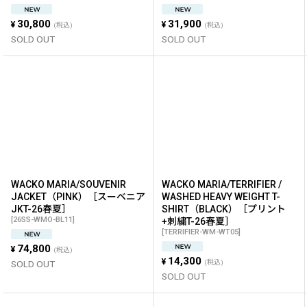
30,800
31,900
¥
¥
(税込)
(税込)
SOLD OUT
SOLD OUT
WACKO MARIA/SOUVENIR
WACKO MARIA/TERRIFIER /
JACKET（PINK）［スーベニア
WASHED HEAVY WEIGHT T-
JKT-26春夏］
SHIRT（BLACK）［プリント
[
26SS-WMO-BL11
]
+刺繍T-26春夏］
[
TERRIFIER-WM-WT05
]
74,800
¥
(税込)
14,300
¥
SOLD OUT
(税込)
SOLD OUT