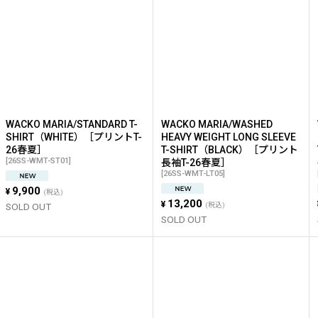
WACKO MARIA/STANDARD T-
WACKO MARIA/WASHED
SHIRT（WHITE）［プリントT-
HEAVY WEIGHT LONG SLEEVE
26春夏］
T-SHIRT（BLACK）［プリント
[
26SS-WMT-ST01
]
長袖T-26春夏］
[
26SS-WMT-LT05
]
9,900
¥
(税込)
13,200
¥
SOLD OUT
(税込)
SOLD OUT