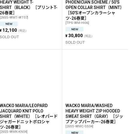
HEAVY WEIGHT T-
PHOENICIAN SCHEME / 50'S
SHIRT（BLACK）［プリントT-
OPEN COLLAR SHIRT（MINT）
26春夏］
［50'Sオープンカラーシャ
[
26SS-WMT-WT07
]
ツ-26春夏］
[
TPS-WM-HI06
]
12,100
¥
(税込)
30,800
¥
SOLD OUT
(税込)
SOLD OUT
WACKO MARIA/LEOPARD
WACKO MARIA/WASHED
JACQUARD KNIT POLO
HEAVY WEIGHT ZIP HOODED
SHIRT（WHITE）［レオパード
SWEAT SHIRT（GRAY）［ジッ
ジャガードニットポロシャ
プアップパーカー-26春夏］
[
26SS-WMC-SS04
]
ツ-26春夏］
[
26SS-WMK-KN04
]