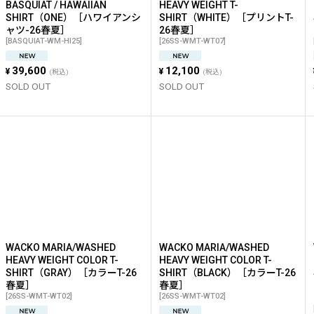
BASQUIAT / HAWAIIAN
HEAVY WEIGHT T-
SHIRT（ONE）［ハワイアンシ
SHIRT（WHITE）［プリントT-
ャツ-26春夏］
26春夏］
[
BASQUIAT-WM-HI25
]
[
26SS-WMT-WT07
]
39,600
12,100
¥
¥
(税込)
(税込)
SOLD OUT
SOLD OUT
WACKO MARIA/WASHED
WACKO MARIA/WASHED
HEAVY WEIGHT COLOR T-
HEAVY WEIGHT COLOR T-
SHIRT（GRAY）［カラーT-26
SHIRT（BLACK）［カラーT-26
春夏］
春夏］
[
26SS-WMT-WT02
]
[
26SS-WMT-WT02
]