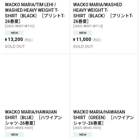
WACKO MARIA/TIM LEHI /
WACKO MARIA/WASHED
WASHED HEAVY WEIGHT T-
HEAVY WEIGHT T-
SHIRT（BLACK）［プリントT-
SHIRT（BLACK）［プリントT-
26春夏］
26春夏］
[
26SS-WMT-WT01
]
[
26SS-WMT-WT12
]
13,200
11,000
¥
¥
(税込)
(税込)
SOLD OUT
SOLD OUT
WACKO MARIA/HAWAIIAN
WACKO MARIA/HAWAIIAN
SHIRT（BLUE）［ハワイアン
SHIRT（GREEN）［ハワイアン
シャツ-26春夏］
シャツ-26春夏］
[
26SS-WMS-HI01
]
[
26SS-WMS-HI01
]