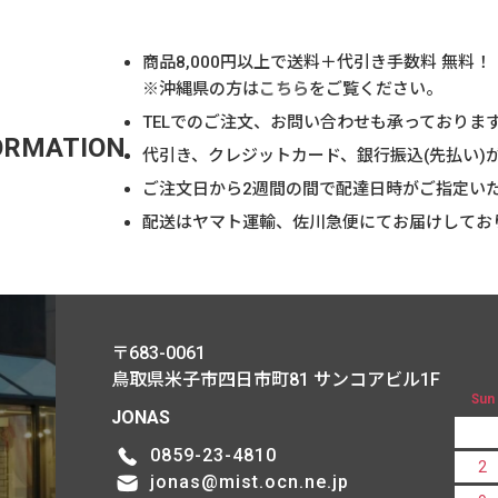
商品
8,000
円以上で送料＋代引き手数料 無料！
※沖縄県の方は
こちら
をご覧ください。
TELでのご注文、お問い合わせも承っておりま
ORMATION
代引き、クレジットカード、銀行振込(先払い)
ご注文日から2週間の間で配達日時がご指定い
配送はヤマト運輸、佐川急便にてお届けしてお
〒683-0061
鳥取県米子市四日市町81
サンコアビル1F
Sun
JONAS
0859-23-4810
2
jonas@mist.ocn.ne.jp