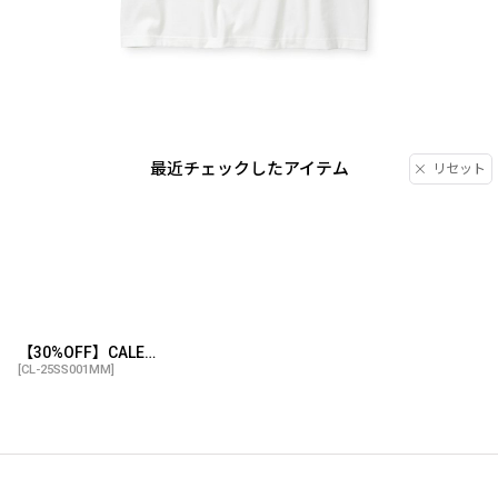
最近チェックしたアイテム
リセット
【30%OFF】CALEE/× MIHO MURAKAMI DROP SHOULDER PRINT TEE（WHITE/B）［ドロップショルダープリントT-25春夏］
[
CL-25SS001MM
]