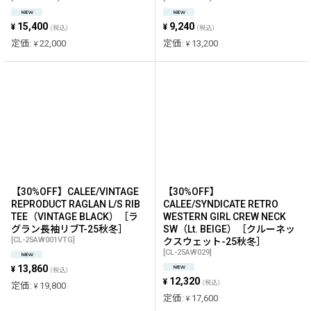
15,400
9,240
¥
¥
(税込)
(税込)
定価
:
22,000
定価
:
13,200
¥
¥
【30%OFF】CALEE/VINTAGE
【30%OFF】
REPRODUCT RAGLAN L/S RIB
CALEE/SYNDICATE RETRO
TEE（VINTAGE BLACK）［ラ
WESTERN GIRL CREW NECK
グラン長袖リブT-25秋冬］
SW（Lt. BEIGE）［クルーネッ
[
CL-25AW001VTG
]
クスウェット-25秋冬］
[
CL-25AW029
]
13,860
¥
(税込)
12,320
¥
(税込)
定価
:
19,800
¥
定価
:
17,600
¥