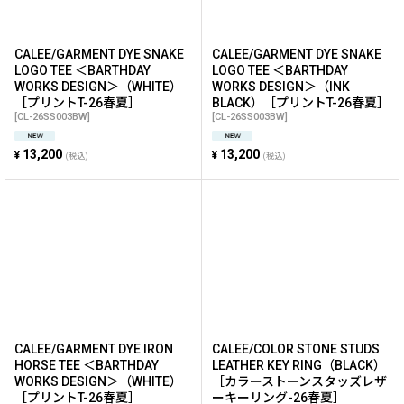
CALEE/GARMENT DYE SNAKE
CALEE/GARMENT DYE SNAKE
LOGO TEE ＜BARTHDAY
LOGO TEE ＜BARTHDAY
WORKS DESIGN＞（WHITE）
WORKS DESIGN＞（INK
［プリントT-26春夏］
BLACK）［プリントT-26春夏］
[
CL-26SS003BW
]
[
CL-26SS003BW
]
13,200
13,200
¥
¥
(税込)
(税込)
CALEE/GARMENT DYE IRON
CALEE/COLOR STONE STUDS
HORSE TEE ＜BARTHDAY
LEATHER KEY RING（BLACK）
WORKS DESIGN＞（WHITE）
［カラーストーンスタッズレザ
［プリントT-26春夏］
ーキーリング-26春夏］