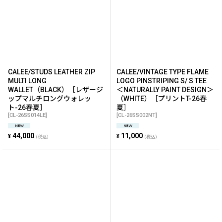
CALEE/STUDS LEATHER ZIP
CALEE/VINTAGE TYPE FLAME
MULTI LONG
LOGO PINSTRIPING S/ S TEE
WALLET（BLACK）［レザージ
＜NATURALLY PAINT DESIGN＞
ップマルチロングウォレッ
（WHITE）［プリントT-26春
ト-26春夏］
夏］
[
CL-26SS014LE
]
[
CL-26SS002NT
]
44,000
11,000
¥
¥
(税込)
(税込)