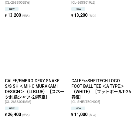
[
CL-26SS002BW
]
[
CL-26SS019LE
]
13,200
13,200
¥
¥
(税込)
(税込)
CALEE/EMBROIDERY SNAKE
CALEE/×SHELTECH LOGO
S/S SH ＜MIHO MURAKAMI
FOOT BALL TEE ＜A TYPE＞
DESIGN＞（Lt.BLUE）［スネー
（WHITE）［フットボールT-26
ク刺繍シャツ-26春夏］
春夏］
[
CL-26SS001MM
]
[
CL-SHELTECH005
]
26,400
11,000
¥
¥
(税込)
(税込)