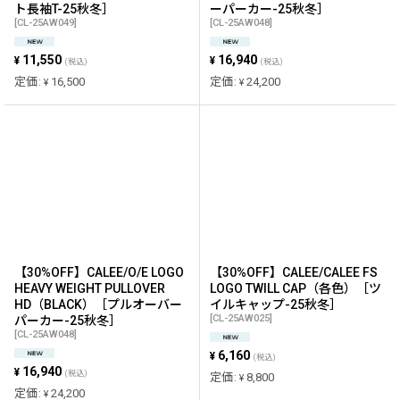
ト長袖T-25秋冬］
ーパーカー-25秋冬］
[
CL-25AW049
]
[
CL-25AW048
]
11,550
16,940
¥
¥
(税込)
(税込)
定価
:
16,500
定価
:
24,200
¥
¥
【30%OFF】CALEE/O/E LOGO
【30%OFF】CALEE/CALEE FS
HEAVY WEIGHT PULLOVER
LOGO TWILL CAP（各色）［ツ
HD（BLACK）［プルオーバー
イルキャップ-25秋冬］
[
CL-25AW025
]
パーカー-25秋冬］
[
CL-25AW048
]
6,160
¥
(税込)
16,940
¥
(税込)
定価
:
8,800
¥
定価
:
24,200
¥