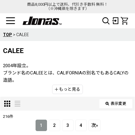
商品8,000円以上で送料、代引き手数料 無料！
（※沖縄県を除きます）
TOP
>
CALEE
CALEE
2004年設立。
ブランド名のCALEEとは、CALIFORNIAの別名でもあるCALYの
造語。
名前から由来するアメリカ西海岸をルーツに、自分たちが影響
もっと見る
を受けたカルチャー、日常で触れる音楽やアート、映画などか
らも着想を得たプロダクトを展開。
表示変更
閉じる
これまでに出会った人物、訪れた場所での経験から、思考や感
覚、解釈が変化していく事で、表現方法のバリエーションにな
216
件
表示数
:
っている。
1
2
3
4
次
»
また、日本独自で築き上げてきた物作りの技術に対しての敬意
在庫あり