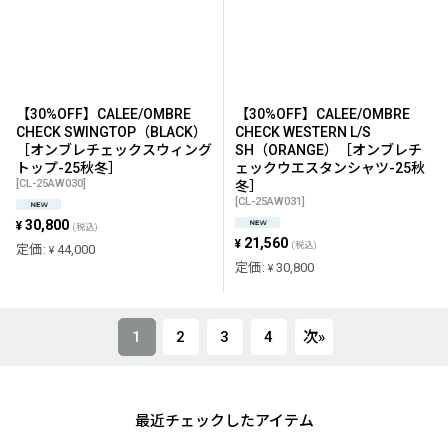
【30%OFF】CALEE/OMBRE
【30%OFF】CALEE/OMBRE
CHECK SWINGTOP（BLACK）
CHECK WESTERN L/S
［オンブレチェックスウィング
SH（ORANGE）［オンブレチ
トップ-25秋冬］
ェックウエスタンシャツ-25秋
[
CL-25AW030
]
冬］
[
CL-25AW031
]
30,800
¥
(税込)
21,560
¥
(税込)
定価
:
44,000
¥
定価
:
30,800
¥
1
2
3
4
次
»
最近チェックしたアイテム