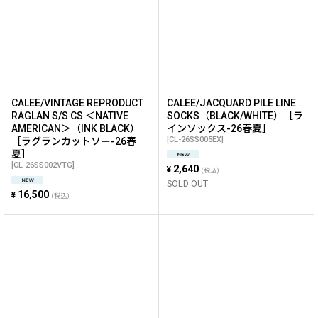
CALEE/VINTAGE REPRODUCT
CALEE/JACQUARD PILE LINE
RAGLAN S/S CS ＜NATIVE
SOCKS（BLACK/WHITE）［ラ
AMERICAN＞（INK BLACK）
インソックス-26春夏］
[
CL-26SS005EX
]
［ラグランカットソー-26春
夏］
[
CL-26SS002VTG
]
2,640
¥
(税込)
SOLD OUT
16,500
¥
(税込)