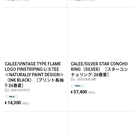
CALEE/VINTAGE TYPE FLAME
CALEE/SILVER STAR CONCHO
LOGO PINSTRIPING L/ S TEE
RING（SILVER）［スターコン
＜NATURALLY PAINT DESIGN＞
チョリング-26春夏］
[
CL-26SS006JW
]
（INK BLACK）［プリント長袖
T-26春夏］
[
CL-26SS001NT
]
37,400
¥
(税込)
14,300
¥
(税込)