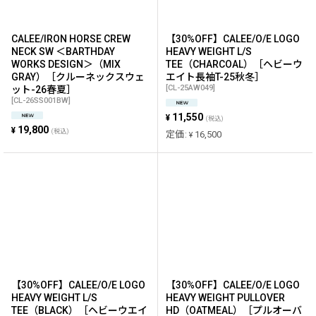
CALEE/IRON HORSE CREW
【30%OFF】CALEE/O/E LOGO
NECK SW ＜BARTHDAY
HEAVY WEIGHT L/S
WORKS DESIGN＞（MIX
TEE（CHARCOAL）［ヘビーウ
GRAY）［クルーネックスウェ
エイト長袖T-25秋冬］
[
CL-25AW049
]
ット-26春夏］
[
CL-26SS001BW
]
11,550
¥
(税込)
19,800
¥
(税込)
定価
:
16,500
¥
【30%OFF】CALEE/O/E LOGO
【30%OFF】CALEE/O/E LOGO
HEAVY WEIGHT L/S
HEAVY WEIGHT PULLOVER
TEE（BLACK）［ヘビーウエイ
HD（OATMEAL）［プルオーバ