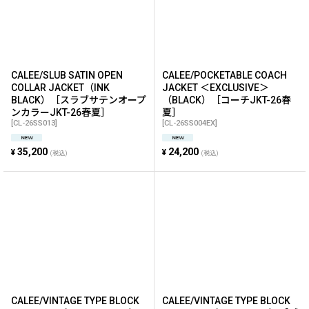
CALEE/SLUB SATIN OPEN
CALEE/POCKETABLE COACH
COLLAR JACKET（INK
JACKET ＜EXCLUSIVE＞
BLACK）［スラブサテンオープ
（BLACK）［コーチJKT-26春
ンカラーJKT-26春夏］
夏］
[
CL-26SS013
]
[
CL-26SS004EX
]
35,200
24,200
¥
¥
(税込)
(税込)
CALEE/VINTAGE TYPE BLOCK
CALEE/VINTAGE TYPE BLOCK