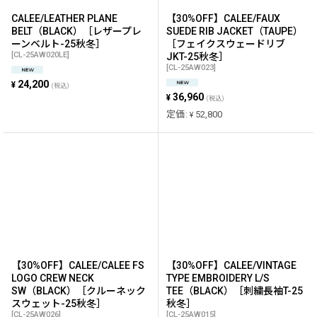
CALEE/LEATHER PLANE
【30%OFF】CALEE/FAUX
BELT（BLACK）［レザープレ
SUEDE RIB JACKET（TAUPE）
ーンベルト-25秋冬］
［フェイクスウェードリブ
[
CL-25AW020LE
]
JKT-25秋冬］
[
CL-25AW023
]
24,200
¥
(税込)
36,960
¥
(税込)
定価
:
52,800
¥
【30%OFF】CALEE/CALEE FS
【30%OFF】CALEE/VINTAGE
LOGO CREW NECK
TYPE EMBROIDERY L/S
SW（BLACK）［クルーネック
TEE（BLACK）［刺繍長袖T-25
スウェット-25秋冬］
秋冬］
[
CL-25AW026
]
[
CL-25AW015
]