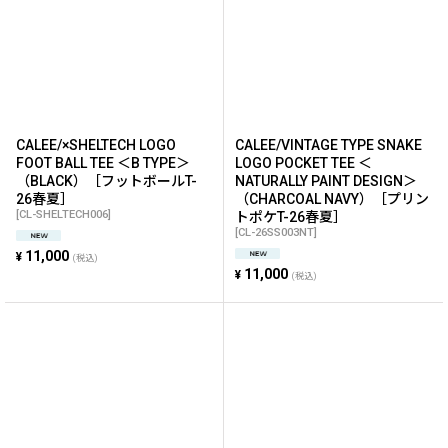
CALEE/×SHELTECH LOGO
CALEE/VINTAGE TYPE SNAKE
FOOT BALL TEE ＜B TYPE＞
LOGO POCKET TEE ＜
（BLACK）［フットボールT-
NATURALLY PAINT DESIGN＞
26春夏］
（CHARCOAL NAVY）［プリン
[
CL-SHELTECH006
]
トポケT-26春夏］
[
CL-26SS003NT
]
11,000
¥
(税込)
11,000
¥
(税込)