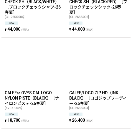
CHECK SH（BLACK/WHITE）
CHECK SH（BLACK/RED）［ブ
［ブロックチェックシャツ-26
ロックチェックシャツ-26春
春夏］
夏］
[
CL-26SS006
]
[
CL-26SS006
]
44,000
44,000
¥
¥
(税込)
(税込)
CALEE/× OVYS CAL LOGO
CALEE/LOGO ZIP HD（INK
NYLON PISTE（BLACK）［ナ
BLACK）［ロゴジップフーディ
イロンピステ-26春夏］
ー-26春夏］
[
ov-ls-0026
]
[
CL-26SS004
]
18,700
26,400
¥
¥
(税込)
(税込)