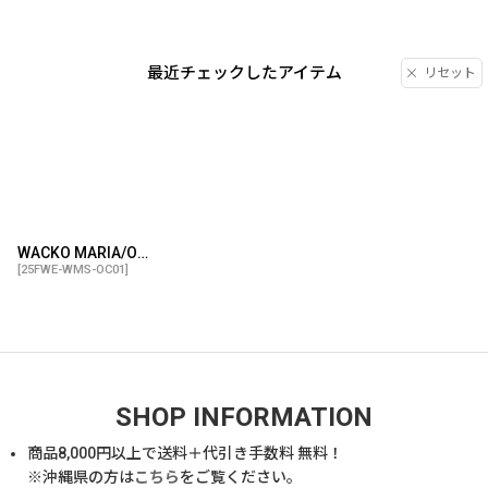
最近チェックしたアイテム
リセット
WACKO MARIA/OMBRE CHECK OPEN COLLAR SHIRT（NAVY）［オンブレチェックオープンカラーシャツ-25秋冬］
[
25FWE-WMS-OC01
]
SHOP INFORMATION
商品
8,000
円以上で送料＋代引き手数料 無料！
※沖縄県の方は
こちら
をご覧ください。