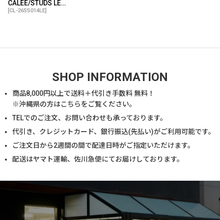
CALEE/STUDS LEATHER ZIP MULTI LONG WALLET（BLACK）［レザージップマルチロングウォレット-26春夏］
[
CL-26SS014LE
]
SHOP INFORMATION
商品
8,000
円以上で送料＋代引き手数料 無料！
※沖縄県の方は
こちら
をご覧ください。
TELでのご注文、お問い合わせも承っております。
代引き、クレジットカード、銀行振込(先払い)がご利用可能です。
ご注文日から2週間の間で配達日時がご指定いただけます。
配送はヤマト運輸、佐川急便にてお届けしております。