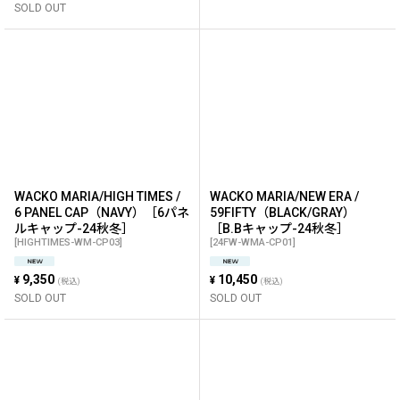
SOLD OUT
WACKO MARIA/HIGH TIMES /
WACKO MARIA/NEW ERA /
6 PANEL CAP（NAVY）［6パネ
59FIFTY（BLACK/GRAY）
ルキャップ-24秋冬］
［B.Bキャップ-24秋冬］
[
HIGHTIMES-WM-CP03
]
[
24FW-WMA-CP01
]
9,350
10,450
¥
¥
(税込)
(税込)
SOLD OUT
SOLD OUT