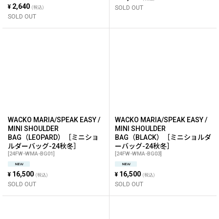
2,640
¥
SOLD OUT
(税込)
SOLD OUT
WACKO MARIA/SPEAK EASY /
WACKO MARIA/SPEAK EASY /
MINI SHOULDER
MINI SHOULDER
BAG（LEOPARD）［ミニショ
BAG（BLACK）［ミニショルダ
ルダーバッグ-24秋冬］
ーバッグ-24秋冬］
[
24FW-WMA-BG01
]
[
24FW-WMA-BG03
]
16,500
16,500
¥
¥
(税込)
(税込)
SOLD OUT
SOLD OUT