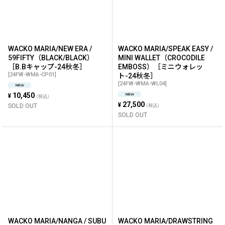
WACKO MARIA/NEW ERA /
WACKO MARIA/SPEAK EASY /
59FIFTY（BLACK/BLACK）
MINI WALLET（CROCODILE
［B.Bキャップ-24秋冬］
EMBOSS）［ミニウォレッ
[
24FW-WMA-CP01
]
ト-24秋冬］
[
24FW-WMA-WL04
]
10,450
¥
(税込)
27,500
¥
SOLD OUT
(税込)
SOLD OUT
WACKO MARIA/NANGA / SUBU
WACKO MARIA/DRAWSTRING