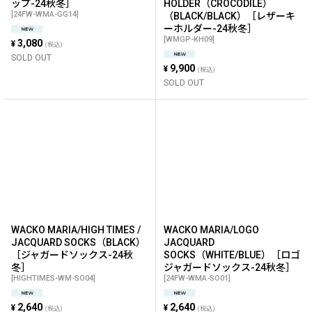
ップ-24秋冬］
HOLDER（CROCODILE）
[
24FW-WMA-GG14
]
（BLACK/BLACK）［レザーキ
ーホルダー-24秋冬］
[
WMGP-KH09
]
3,080
¥
(税込)
SOLD OUT
9,900
¥
(税込)
SOLD OUT
WACKO MARIA/HIGH TIMES /
WACKO MARIA/LOGO
JACQUARD SOCKS（BLACK）
JACQUARD
［ジャガードソックス-24秋
SOCKS（WHITE/BLUE）［ロゴ
冬］
ジャガードソックス-24秋冬］
[
HIGHTIMES-WM-SO04
]
[
24FW-WMA-SO01
]
2,640
2,640
¥
¥
(税込)
(税込)