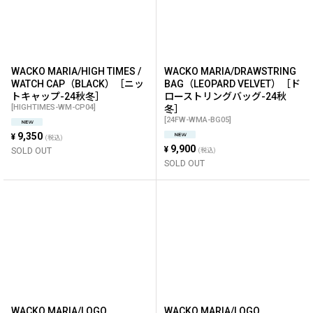
WACKO MARIA/HIGH TIMES /
WACKO MARIA/DRAWSTRING
WATCH CAP（BLACK）［ニッ
BAG（LEOPARD VELVET）［ド
トキャップ-24秋冬］
ローストリングバッグ-24秋
[
HIGHTIMES-WM-CP04
]
冬］
[
24FW-WMA-BG05
]
9,350
¥
(税込)
9,900
¥
SOLD OUT
(税込)
SOLD OUT
WACKO MARIA/LOGO
WACKO MARIA/LOGO