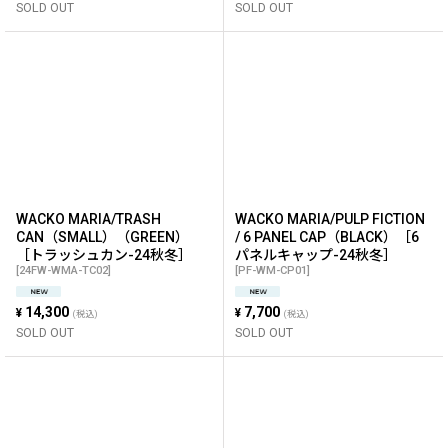
SOLD OUT
SOLD OUT
WACKO MARIA/TRASH
WACKO MARIA/PULP FICTION
CAN（SMALL）（GREEN）
/ 6 PANEL CAP（BLACK）［6
［トラッシュカン-24秋冬］
パネルキャップ-24秋冬］
[
24FW-WMA-TC02
]
[
PF-WM-CP01
]
14,300
7,700
¥
¥
(税込)
(税込)
SOLD OUT
SOLD OUT