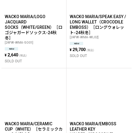
WACKO MARIA/LOGO
WACKO MARIA/SPEAK EASY /
JACQUARD
LONG WALLET（CROCODILE
SOCKS（WHITE/GREEN）［ロ
EMBOSS）［ロングウォレッ
ゴジャガードソックス-24秋
ト-24秋冬］
[
24FW-WMA-WL02
]
冬］
[
24FW-WMA-SO01
]
29,700
¥
(税込)
2,640
¥
SOLD OUT
(税込)
SOLD OUT
WACKO MARIA/CERAMIC
WACKO MARIA/EMBOSS
CUP（WHITE）［セラミックカ
LEATHER KEY