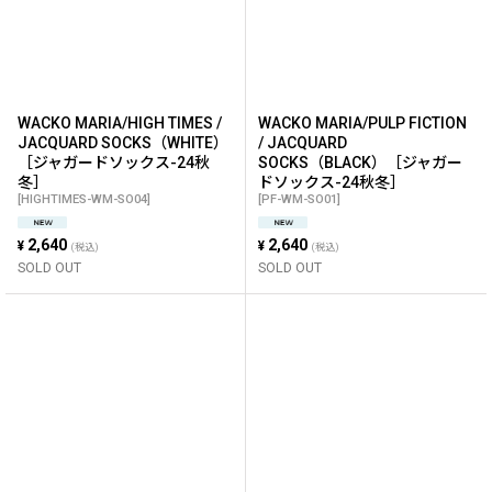
WACKO MARIA/HIGH TIMES /
WACKO MARIA/PULP FICTION
JACQUARD SOCKS（WHITE）
/ JACQUARD
［ジャガードソックス-24秋
SOCKS（BLACK）［ジャガー
冬］
ドソックス-24秋冬］
[
HIGHTIMES-WM-SO04
]
[
PF-WM-SO01
]
2,640
2,640
¥
¥
(税込)
(税込)
SOLD OUT
SOLD OUT