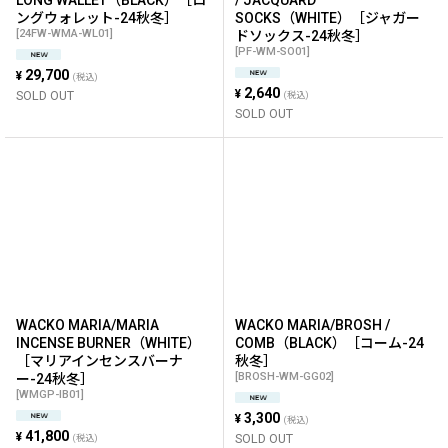
LONG WALLET（BLACK）［ロ
/ JACQUARD
ングウォレット-24秋冬］
SOCKS（WHITE）［ジャガー
[
24FW-WMA-WL01
]
ドソックス-24秋冬］
[
PF-WM-SO01
]
29,700
¥
(税込)
2,640
¥
SOLD OUT
(税込)
SOLD OUT
WACKO MARIA/MARIA
WACKO MARIA/BROSH /
INCENSE BURNER（WHITE）
COMB（BLACK）［コーム-24
［マリアインセンスバーナ
秋冬］
[
BROSH-WM-GG02
]
ー-24秋冬］
[
WMGP-IB01
]
3,300
¥
(税込)
41,800
¥
SOLD OUT
(税込)