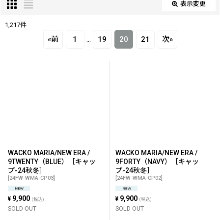
表示変更
閉じる
愛、夢、情熱なくして最高のクリエイションを生み出すことは
1,217
件
出来ないし、最高の人生を送ることもできない。
表示数
:
«
前
1
...
19
20
21
次
»
いつでも最高を目指す。
それらを共感し合い、共有し、自分たちが本当にかっこいいと
在庫あり
思えるものを追求し続ける仲間が、GUILTY PARTIESである。
並び順
:
近年ではインディペンデント映画界の巨匠と呼ばれる映画監督
JIM JARMUSCHをはじめ、独創的なコラージュ作品で注目を集
絞り込む
めるアーティスト WEIRDO DAVE等とのコラボレーションを行
い、プロダクツも精力的にリリースしている。
また2011年からはアーティスティックなアプローチで最新コレ
WACKO MARIA/NEW ERA /
WACKO MARIA/NEW ERA /
クションを発表するプロジェクトとして野口強氏を皮切りに、
9TWENTY（BLUE）［キャッ
9FORTY（NAVY）［キャッ
NY を拠点とする気鋭の写真家TIM BARBER、ユースカルチャー
プ-24秋冬］
プ-24秋冬］
[
24FW-WMA-CP03
]
[
24FW-WMA-CP02
]
の深層に迫り続ける伝説的な写真家であり映画監督でもある
LARRY CLARKなど国内外のアーティストと共にヴィジュアルブ
9,900
9,900
¥
¥
(税込)
(税込)
ックを制作している。
SOLD OUT
SOLD OUT