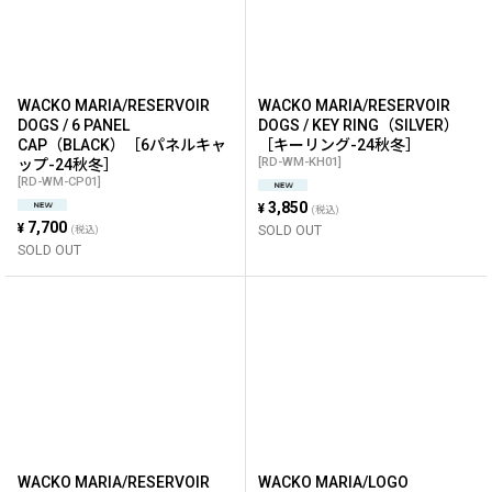
WACKO MARIA/RESERVOIR
WACKO MARIA/RESERVOIR
DOGS / 6 PANEL
DOGS / KEY RING（SILVER）
CAP（BLACK）［6パネルキャ
［キーリング-24秋冬］
[
RD-WM-KH01
]
ップ-24秋冬］
[
RD-WM-CP01
]
3,850
¥
(税込)
7,700
¥
SOLD OUT
(税込)
SOLD OUT
WACKO MARIA/RESERVOIR
WACKO MARIA/LOGO