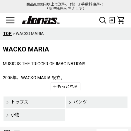
商品8,000円以上で送料、代引き手数料 無料！
（※沖縄県を除きます）
TOP
>
WACKO MARIA
WACKO MARIA
MUSIC IS THE TRIGGER OF IMAGINATIONS
2005年、WACKO MARIA 設立。
もっと見る
音楽を常に根底に置き上質でロマンティックな、色気を感じさ
せるスタイルを提案している。
トップス
パンツ
シーズン毎に自分たちの日常での経験や影響を受けた音楽、映
画、アートなどをテーマに掲げアイテム一つ一つにそのメッセ
小物
ージを落とし込み妥協のない物作りと独自のオリジナリティを
表現する。