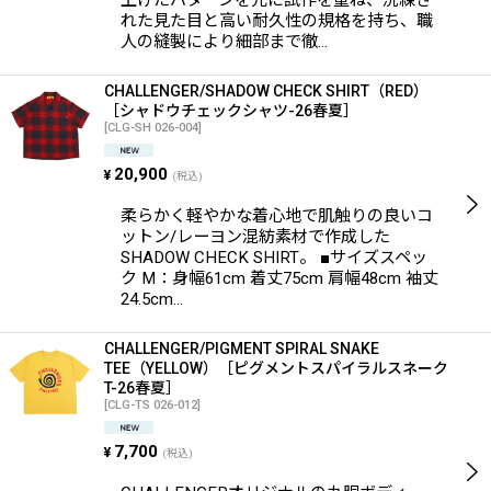
上げたパターンを元に試作を重ね、洗練さ
れた見た目と高い耐久性の規格を持ち、職
人の縫製により細部まで徹…
CHALLENGER/SHADOW CHECK SHIRT（RED）
［シャドウチェックシャツ-26春夏］
[
CLG-SH 026-004
]
20,900
¥
(税込)
柔らかく軽やかな着心地で肌触りの良いコ
ットン/レーヨン混紡素材で作成した
SHADOW CHECK SHIRT。 ■サイズスペッ
ク M：身幅61cm 着丈75cm 肩幅48cm 袖丈
24.5cm…
CHALLENGER/PIGMENT SPIRAL SNAKE
TEE（YELLOW）［ピグメントスパイラルスネーク
T-26春夏］
[
CLG-TS 026-012
]
7,700
¥
(税込)