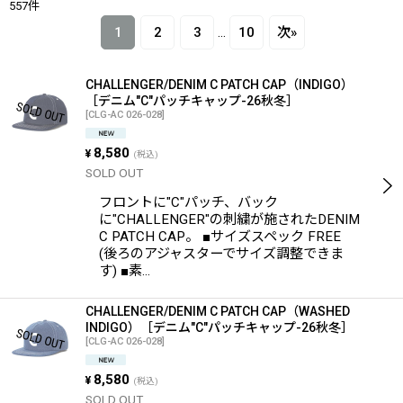
557
件
表示数
:
1
2
3
...
10
次
»
在庫あり
CHALLENGER/DENIM C PATCH CAP（INDIGO）
並び順
:
［デニム"C"パッチキャップ-26秋冬］
[
CLG-AC 026-028
]
絞り込む
8,580
¥
(税込)
SOLD OUT
フロントに"C"パッチ、バック
に"CHALLENGER"の刺繍が施されたDENIM
C PATCH CAP。 ■サイズスペック FREE
(後ろのアジャスターでサイズ調整できま
す) ■素…
CHALLENGER/DENIM C PATCH CAP（WASHED
INDIGO）［デニム"C"パッチキャップ-26秋冬］
[
CLG-AC 026-028
]
8,580
¥
(税込)
SOLD OUT