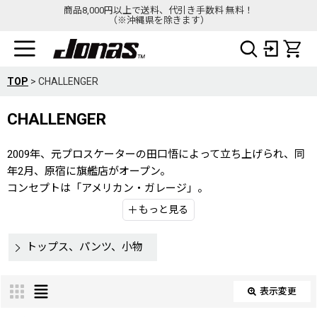
商品8,000円以上で送料、代引き手数料 無料！
（※沖縄県を除きます）
TOP
>
CHALLENGER
CHALLENGER
2009年、元プロスケーターの田口悟によって立ち上げられ、同
年2月、原宿に旗艦店がオープン。
コンセプトは「アメリカン・ガレージ」。
車、バイク、スケボー、楽器など、男が何歳になっても愛情を
もっと見る
注ぎ込むガキの遊び道具が眠っているガレージからいくつもの
カルチャーが生まれ、ヒーローが生まれてきた。
トップス、パンツ、小物
デザイナーがそのように捉えた「アメリカンガレージ」という
ものを背景とし、プロダクトに反映させている。
表示変更
閉じる