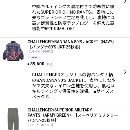
中綿キルティングの裏地付きで防寒性に優
れたSUPERIOR CHINO PANTS。 表地に丈
夫なコットンチノ生地を使用し、裏地には
高い断熱性と防寒テクノロジーを備えた高
機能中綿"PRIMALOFT…
CHALLENGER/BANDANA 80'S JACKET（NAVY）
［バンダナ80'S JKT-25秋冬］
[
CLG-JK 025-010
]
39,600
¥
(税込)
CHALLENGERオリジナルの総バンダナ柄
のBANDANA 80'S JACKET。 表地にしなや
かで丈夫なナイロン生地を使用し、裏地は
キルティングで保温性を確保。 ■サイズス
ペック S：…
CHALLENGER/SUPERIOR MILITARY
PANTS（ARMY GREEN）［スーペリアミリタリー
パンツ-25秋冬］
[
CLG-PT 025-013
]