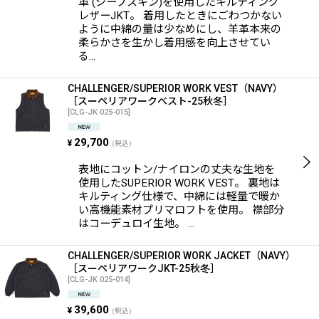
革 (シープスキン)を使用したキルティング
レザーJKT。 着用したときにごわつかない
ように中綿の量は少なめにし、羊革本来の
柔らかさを生かし着用感を向上させてい
る…
CHALLENGER/SUPERIOR WORK VEST（NAVY）
［スーペリアワークベスト-25秋冬］
[
CLG-JK 025-015
]
29,700
¥
(税込)
表地にコットン/ナイロンの丈夫な生地を
使用したSUPERIOR WORK VEST。 裏地は
キルティング仕様で、中綿には軽量で暖か
い高機能素材プリマロフトを使用。 襟部分
はコーデュロイ生地。 …
CHALLENGER/SUPERIOR WORK JACKET（NAVY）
［スーペリアワークJKT-25秋冬］
[
CLG-JK 025-014
]
39,600
¥
(税込)