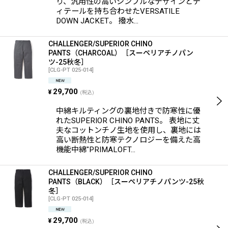
り、汎用性の高いシンプルなデザインとデ
ィテールを持ち合わせたVERSATILE
DOWN JACKET。 撥水…
CHALLENGER/SUPERIOR CHINO
PANTS（CHARCOAL）［スーペリアチノパン
ツ-25秋冬］
[
CLG-PT 025-014
]
29,700
¥
(税込)
中綿キルティングの裏地付きで防寒性に優
れたSUPERIOR CHINO PANTS。 表地に丈
夫なコットンチノ生地を使用し、裏地には
高い断熱性と防寒テクノロジーを備えた高
機能中綿"PRIMALOFT…
CHALLENGER/SUPERIOR CHINO
PANTS（BLACK）［スーペリアチノパンツ-25秋
冬］
[
CLG-PT 025-014
]
29,700
¥
(税込)