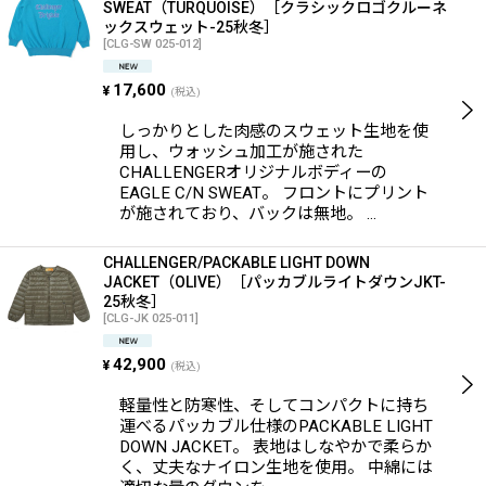
SWEAT（TURQUOISE）［クラシックロゴクルーネ
ックスウェット-25秋冬］
[
CLG-SW 025-012
]
17,600
¥
(税込)
しっかりとした肉感のスウェット生地を使
用し、ウォッシュ加工が施された
CHALLENGERオリジナルボディーの
EAGLE C/N SWEAT。 フロントにプリント
が施されており、バックは無地。 …
CHALLENGER/PACKABLE LIGHT DOWN
JACKET（OLIVE）［パッカブルライトダウンJKT-
25秋冬］
[
CLG-JK 025-011
]
42,900
¥
(税込)
軽量性と防寒性、そしてコンパクトに持ち
運べるパッカブル仕様のPACKABLE LIGHT
DOWN JACKET。 表地はしなやかで柔らか
く、丈夫なナイロン生地を使用。 中綿には