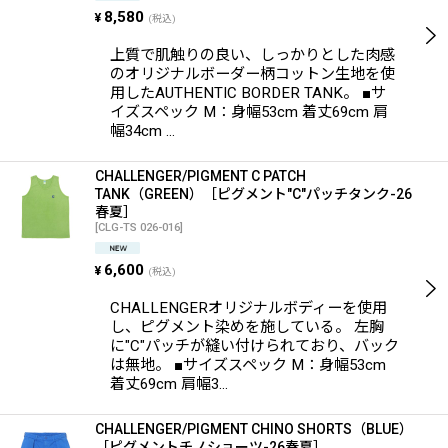
8,580
¥
(税込)
上質で肌触りの良い、しっかりとした肉感
のオリジナルボーダー柄コットン生地を使
用したAUTHENTIC BORDER TANK。 ■サ
イズスペック M：身幅53cm 着丈69cm 肩
幅34cm …
CHALLENGER/PIGMENT C PATCH
TANK（GREEN）［ピグメント"C"パッチタンク-26
春夏］
[
CLG-TS 026-016
]
6,600
¥
(税込)
CHALLENGERオリジナルボディーを使用
し、ピグメント染めを施している。 左胸
に"C"パッチが縫い付けられており、バック
は無地。 ■サイズスペック M：身幅53cm
着丈69cm 肩幅3…
CHALLENGER/PIGMENT CHINO SHORTS（BLUE）
［ピグメントチノショーツ-26春夏］