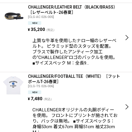
CHALLENGER/LEATHER BELT（BLACK/BRASS）
［レザーベルト-26春夏］
[
CLG-AC 026-005
]
35,200
¥
(税込)
上質な牛革を使用したナロー幅のレザーベ
ルト。 ピラミッド型のスタッズを配置。
ブラスで製作したアンティーク加工
の"CHALLENGER"ロゴのバックルを使用。
■サイズスペック M：全長9…
CHALLENGER/FOOTBALL TEE（WHITE）［フット
ボールT-26春夏］
[
CLG-TS 026-006
]
7,480
¥
(税込)
CHALLENGERオリジナルの丸胴ボディー
を使用。 フロントにプリントが施されてお
り、バックは無地。 ■サイズスペック S：
身幅53cm 着丈67cm 肩幅51cm 袖丈23cm