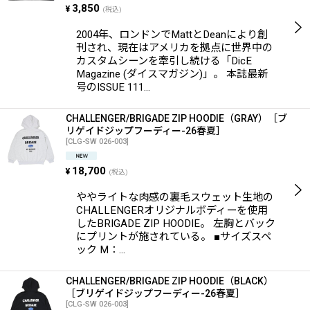
3,850
¥
(税込)
2004年、ロンドンでMattとDeanにより創
刊され、現在はアメリカを拠点に世界中の
カスタムシーンを牽引し続ける「DicE
Magazine (ダイスマガジン)」。 本誌最新
号のISSUE 111…
CHALLENGER/BRIGADE ZIP HOODIE（GRAY）［ブ
リゲイドジップフーディー-26春夏］
[
CLG-SW 026-003
]
18,700
¥
(税込)
ややライトな肉感の裏毛スウェット生地の
CHALLENGERオリジナルボディーを使用
したBRIGADE ZIP HOODIE。 左胸とバック
にプリントが施されている。 ■サイズスペ
ック M：…
CHALLENGER/BRIGADE ZIP HOODIE（BLACK）
［ブリゲイドジップフーディー-26春夏］
[
CLG-SW 026-003
]