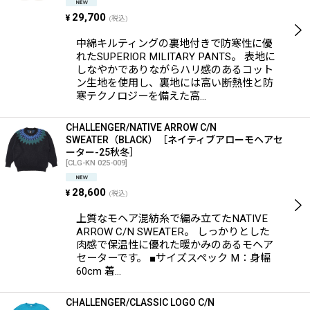
29,700
¥
(税込)
中綿キルティングの裏地付きで防寒性に優
れたSUPERIOR MILITARY PANTS。 表地に
しなやかでありながらハリ感のあるコット
ン生地を使用し、裏地には高い断熱性と防
寒テクノロジーを備えた高…
CHALLENGER/NATIVE ARROW C/N
SWEATER（BLACK）［ネイティブアローモヘアセ
ーター-25秋冬］
[
CLG-KN 025-009
]
28,600
¥
(税込)
上質なモヘア混紡糸で編み立てたNATIVE
ARROW C/N SWEATER。 しっかりとした
肉感で保温性に優れた暖かみのあるモヘア
セーターです。 ■サイズスペック M：身幅
60cm 着…
CHALLENGER/CLASSIC LOGO C/N