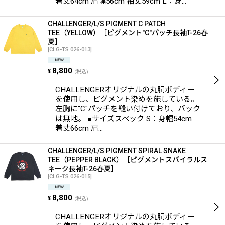
着丈64cm 肩幅56cm 袖丈59cm L：身…
CHALLENGER/L/S PIGMENT C PATCH
TEE（YELLOW）［ピグメント"C"パッチ長袖T-26春
夏］
[
CLG-TS 026-013
]
8,800
¥
(税込)
CHALLENGERオリジナルの丸胴ボディー
を使用し、ピグメント染めを施している。
左胸に"C"パッチを縫い付けており、バック
は無地。 ■サイズスペック S：身幅54cm
着丈66cm 肩…
CHALLENGER/L/S PIGMENT SPIRAL SNAKE
TEE（PEPPER BLACK）［ピグメントスパイラルス
ネーク長袖T-26春夏］
[
CLG-TS 026-015
]
8,800
¥
(税込)
CHALLENGERオリジナルの丸胴ボディー