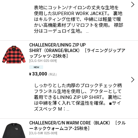
表地にコットン/ナイロンの丈夫な生地を
使用したSUPERIOR WORK JACKET。 裏地
はキルティング仕様で、中綿には軽量で暖
かい高機能素材プリマロフトを使用。 襟部
分はコーデュロイ生地。 …
CHALLENGER/LINING ZIP UP
SHIRT（ORANGE/BLACK）［ライニングジップア
ップシャツ-25秋冬］
[
CLG-SH 025-009
]
33,000
¥
(税込)
しっかりとした肉厚のブロックチェック柄
フランネル生地を使用し、アウターとして
着用できるLINING ZIP UP SHIRT。 裏地に
は中綿を薄く入れて保温性を確保。 ■サイ
ズスペック M：…
CHALLENGER/C/N WARM CORE（BLACK）［クル
ーネックウォームコア-25秋冬］
[
CLG-SW 025-009
]