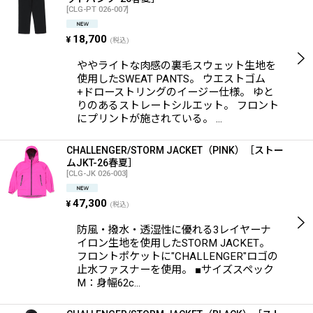
[
CLG-PT 026-007
]
18,700
¥
(税込)
ややライトな肉感の裏毛スウェット生地を
使用したSWEAT PANTS。 ウエストゴム
+ドローストリングのイージー仕様。 ゆと
りのあるストレートシルエット。 フロント
にプリントが施されている。 …
CHALLENGER/STORM JACKET（PINK）［ストー
ムJKT-26春夏］
[
CLG-JK 026-003
]
47,300
¥
(税込)
防風・撥水・透湿性に優れる3レイヤーナ
イロン生地を使用したSTORM JACKET。
フロントポケットに"CHALLENGER"ロゴの
止水ファスナーを使用。 ■サイズスペック
M：身幅62c…