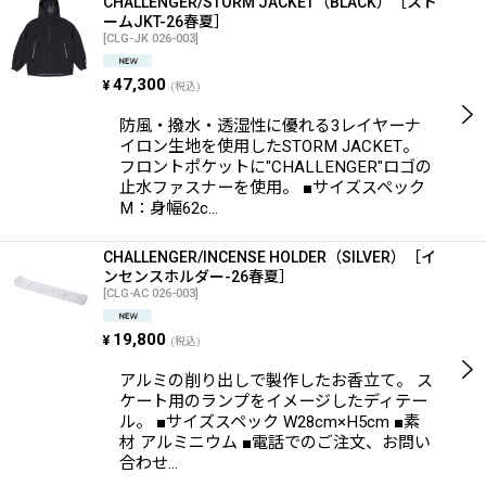
CHALLENGER/STORM JACKET（BLACK）［スト
ームJKT-26春夏］
[
CLG-JK 026-003
]
47,300
¥
(税込)
防風・撥水・透湿性に優れる3レイヤーナ
イロン生地を使用したSTORM JACKET。
フロントポケットに"CHALLENGER"ロゴの
止水ファスナーを使用。 ■サイズスペック
M：身幅62c…
CHALLENGER/INCENSE HOLDER（SILVER）［イ
ンセンスホルダー-26春夏］
[
CLG-AC 026-003
]
19,800
¥
(税込)
アルミの削り出しで製作したお香立て。 ス
ケート用のランプをイメージしたディテー
ル。 ■サイズスペック W28cm×H5cm ■素
材 アルミニウム ■電話でのご注文、お問い
合わせ…