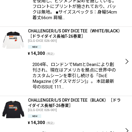
を使用し、ピグメント染めを施している。
フロントにプリントが施されており、バッ
クは無地。 ■サイズスペック S：身幅54cm
着丈66cm 肩幅…
CHALLENGER/L/S DRY DICE TEE（WHITE/BLACK）
［ドライダイス長袖T-26春夏］
[
CLG-DICE 026-001
]
14,300
¥
(税込)
2004年、ロンドンでMattとDeanにより創
刊され、現在はアメリカを拠点に世界中の
カスタムシーンを牽引し続ける「DicE
Magazine (ダイスマガジン)」。 本誌最新
号のISSUE 111…
CHALLENGER/L/S DRY DICE TEE（BLACK）［ドラ
イダイス長袖T-26春夏］
[
CLG-DICE 026-001
]
14,300
¥
(税込)