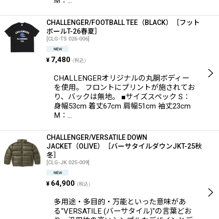
M：…
CHALLENGER/FOOTBALL TEE（BLACK）［フット
ボールT-26春夏］
[
CLG-TS 026-006
]
7,480
¥
(税込)
CHALLENGERオリジナルの丸胴ボディー
を使用。 フロントにプリントが施されてお
り、バックは無地。 ■サイズスペック S：
身幅53cm 着丈67cm 肩幅51cm 袖丈23cm
M：…
CHALLENGER/VERSATILE DOWN
JACKET（OLIVE）［バーサタイルダウンJKT-25秋
冬］
[
CLG-JK 025-009
]
64,900
¥
(税込)
多用途・多目的・万能といった意味があ
る"VERSATILE (バーサタイル)"の言葉どお